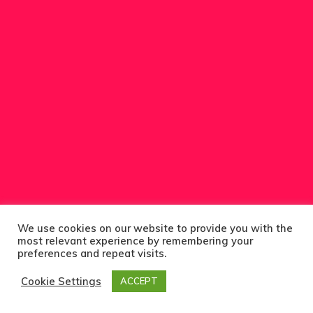
Золотая Виз
Вид На
Жительство 
Разрешение 
Работу В
Европейском
Союзе
Временный 
We use cookies on our website to provide you with the
most relevant experience by remembering your
На Жительст
preferences and repeat visits.
ЕС — Прогр
Cookie Settings
ACCEPT
Стартап-Виз