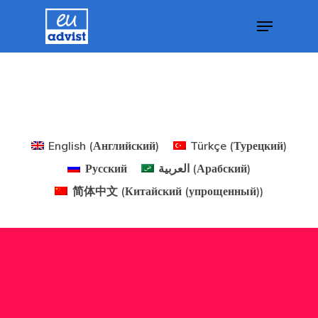
GDPR
Hit enter to search or ESC to close
Блог Эстони
Британские 
English
(
Английский
)
Türkçe
(
Турецкий
)
Для Новатор
Русский
العربية
(
Арабский
)
简体中文
(
Китайский (упрощенный)
)
Стартапов
Вид На
Жительство 
Греции
Недвижимос