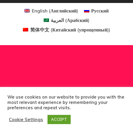
Золотая Виз
English
(
Английский
)
Русский
العربية
(
Арабский
)
Вид На
简体中文
(
Китайский (упрощенный)
)
Жительство 
Разрешение 
Работу В
Европейском
Союзе
Временный 
We use cookies on our website to provide you with the
most relevant experience by remembering your
На Жительст
preferences and repeat visits.
ЕС — Прогр
Cookie Settings
ACCEPT
Стартап-Виз