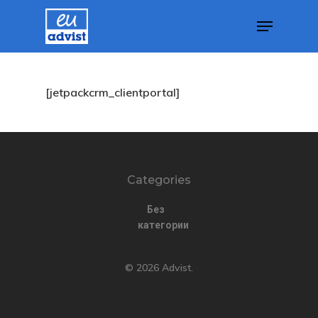
GDPR
Hit enter to search or ESC to close
[jetpackcrm_clientportal]
Блог Эстони
Британские 
Для Новатор
Categories
Стартапов
Без
категории
Вид На
Жительство 
© 2026 Advist.
Греции
Недвижимос