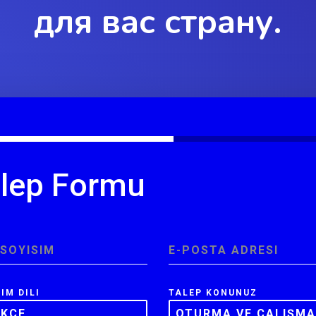
для вас страну.
lep Formu
 SOYISIM
*
E-POSTA ADRESI
*
ŞIM DILI
TALEP KONUNUZ
RKÇE
OTURMA VE ÇALIŞMA