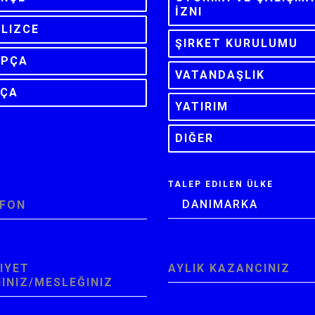
İZNI
ILIZCE
ŞIRKET KURULUMU
APÇA
VATANDAŞLIK
SÇA
YATIRIM
DIĞER
TALEP EDILEN ÜLKE
DANIMARKA
EFON
*
IYET
AYLIK KAZANCINIZ
*
INIZ/MESLEĞINIZ
*