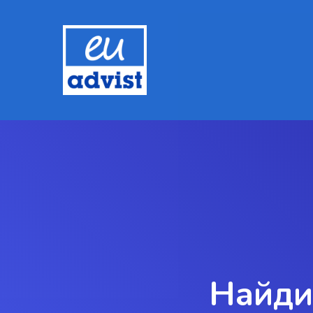
Hit enter to search or ESC to close
Найди