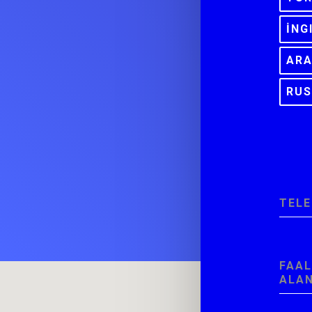
İNG
AR
RU
TEL
FAAL
ALAN