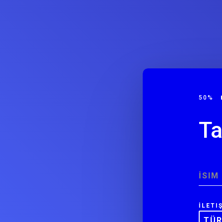
50%
Ta
İSIM
İLETI
TÜ