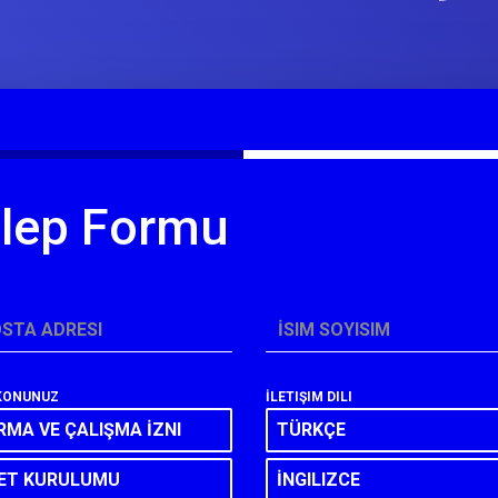
lep Formu
OSTA ADRESI
*
İSIM SOYISIM
KONUNUZ
İLETIŞIM DILI
MA VE ÇALIŞMA İZNI
TÜRKÇE
KET KURULUMU
İNGILIZCE