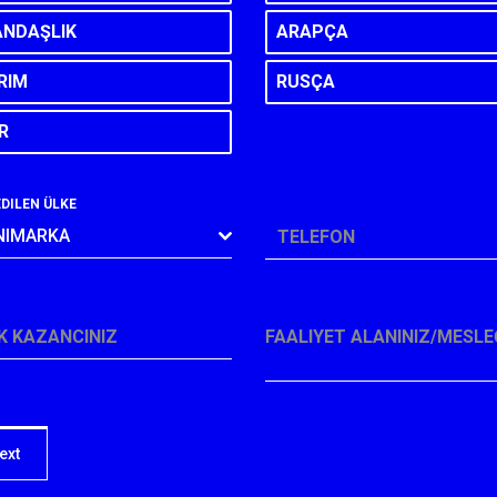
ANDAŞLIK
ARAPÇA
RIM
RUSÇA
R
EDILEN ÜLKE
NIMARKA
*
TELEFON
K KAZANCINIZ
FAALIYET ALANINIZ/MESLE
*
ext