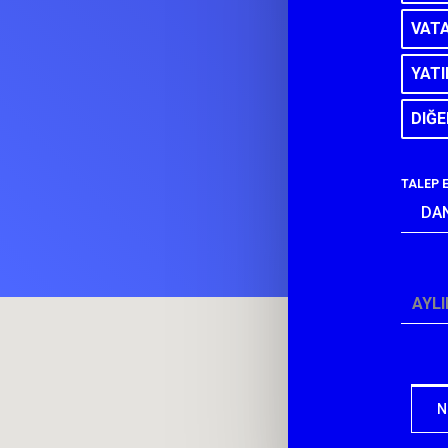
VAT
YATI
DIĞE
TALEP 
DA
*
AYLI
N