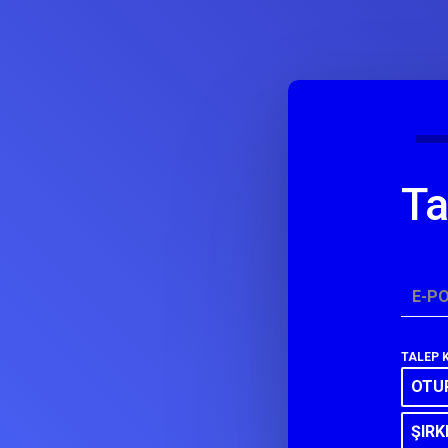
Ta
*
E-P
TALEP 
OTUR
ŞIR