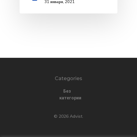
31 января, 2021
ЕС — Прогр
Стартап-Виз
Для Какой
Страны Вы
Имеете Прав
Запрос На П
Categories
Клиентов
Без
Заявка На
категории
Консультаци
© 2026 Advist.
Заявление