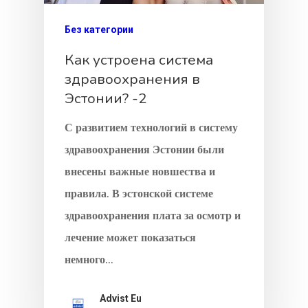
Греции
Без категории
Недвижимос
Как устроена система
Золотая Виз
здравоохранения в
Эстонии? -2
Вид На
Жительство 
С развитием технологий в систему
Разрешение 
здравоохранения Эстонии были
внесены важные новшества и
Работу В
правила. В эстонской системе
Европейском
здравоохранения плата за осмотр и
Союзе
лечение может показаться
немного…
Временный 
На Жительст
Advist Eu