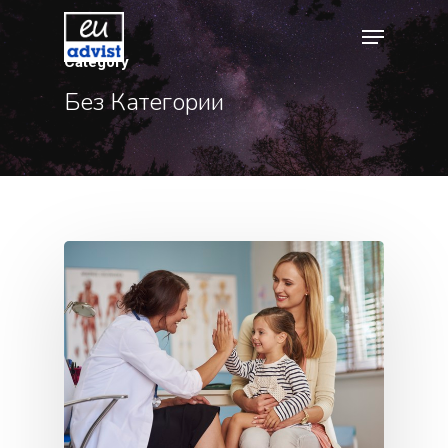
Category
Без Категории
Hit enter to search or ESC to close
GDPR
Блог Эстони
Британские 
Для Новатор
Стартапов
Вид На
Жительство 