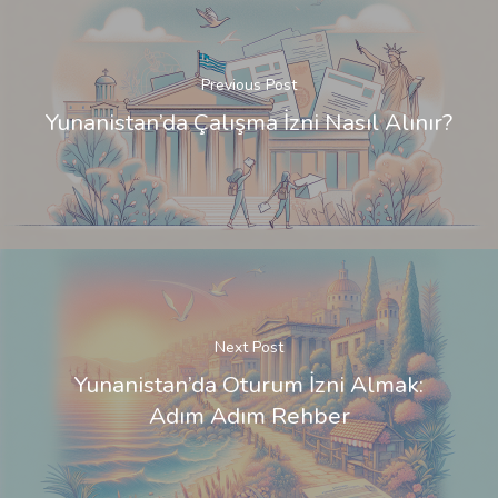
Previous Post
Yunanistan’da Çalışma İzni Nasıl Alınır?
Next Post
Yunanistan’da Oturum İzni Almak:
Adım Adım Rehber