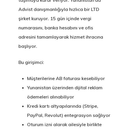
Yunanistan
taşımaya karar veriyor. Yunanistan’da
Advist danışmanlığıyla hızlıca bir LTD
Gayrimenkul I
şirket kuruyor. 15 gün içinde vergi
Oturma İzni –
numarasını, banka hesabını ve ofis
Golden Visa
adresini tamamlayarak hizmet ihracına
başlıyor.
Bu girişimci:
Müşterilerine AB faturası kesebiliyor
Yunanistan üzerinden dijital reklam
ödemeleri alınabiliyor
Kredi kartı altyapılarında (Stripe,
PayPal, Revolut) entegrasyon sağlıyor
Oturum izni alarak ailesiyle birlikte