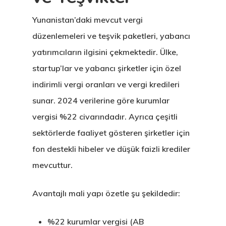
Avrupa Birliği
Yunanistan’daki mevcut vergi
Oturma Ve
düzenlemeleri ve teşvik paketleri, yabancı
Çalışma İzni
yatırımcıların ilgisini çekmektedir. Ülke,
startup’lar ve yabancı şirketler için özel
Danışan Aran
indirimli vergi oranları ve vergi kredileri
Talebi
sunar. 2024 verilerine göre kurumlar
vergisi %22 civarındadır. Ayrıca çeşitli
Estonya
sektörlerde faaliyet gösteren şirketler için
Estonya Birey
fon destekli hibeler ve düşük faizli krediler
Yatırımcı
mevcuttur.
Programı
Avantajlı mali yapı özetle şu şekildedir:
Estonya Blog
%22 kurumlar vergisi (AB