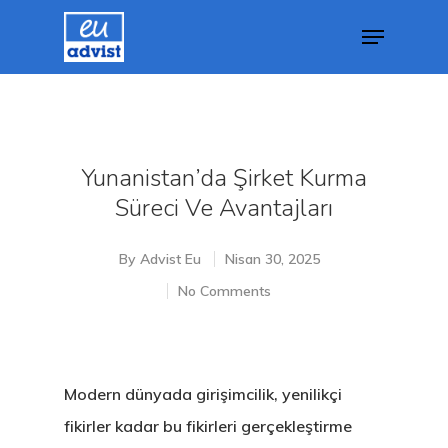
Hit enter to search or ESC to close
Yunanistan’da Şirket Kurma
Süreci Ve Avantajları
By
Advist Eu
Nisan 30, 2025
No Comments
Modern dünyada girişimcilik, yenilikçi
fikirler kadar bu fikirleri gerçekleştirme