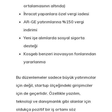
Estonya Şirke
ortalamasının altında)
İhracat yapanlara özel vergi iadesi
Kuruluşu
AR-GE yatırımlarına %150 vergi
Estonya Start
indirimi
Vize Programı
Yeni işe alımlarda sosyal sigorta
desteği
EU Temporary
Kosgeb benzeri inovasyon fonlarından
Residence Per
yararlanma
– Startup Vis
Bu düzenlemeler sadece büyük yatırımcılar
Programs
için değil, startup ölçeğindeki girişimciler
Finladiya Star
için de geçerlidir. Özellikle yazılım,
Vize Programı
teknoloji ve danışmanlık gibi alanlar için
oldukça pozitif bir iş ortamı söz