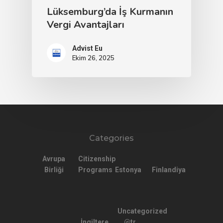
Lüksemburg’da İş Kurmanın
Vergi Avantajları
Advist Eu
Ekim 26, 2025
Categories
Avrupa
Citizenship
Birliği
Programs
Estonya
Finlandiya
Uncategorized
İngiltere
@tr