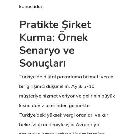
Finlandiya
konusudur.
GDPR
Pratikte Şirket
Kurma: Örnek
İletişim
Senaryo ve
İngiltere Inno
Sonuçları
& Start-Up Viz
Letonya
Türkiye’de dijital pazarlama hizmeti veren
bir girişimci düşünelim. Aylık 5-10
Letonya Start
müşteriye hizmet veriyor ve gelirinin büyük
Vize Programı
kısmı döviz üzerinden gelmekte.
Türkiye’deki yüksek vergi oranları ve kur
Veri Politikası
belirsizliği nedeniyle işini Avrupa’ya