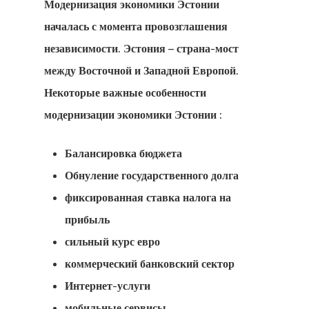
Модернизация экономики Эстонии
Золотая Виз
началась с момента провозглашения
Вид На
независимости. Эстония – страна-мост
Жительство 
между Восточной и Западной Европой.
Некоторые важные особенности
Разрешение 
модернизации
экономики Эстонии
:
Работу В
Европейском
Балансировка бюджета
Союзе
Обнуление государственного долга
фиксированная ставка налога на
Временный 
прибыль
На Жительст
сильный курс евро
ЕС — Прогр
коммерческий банковский сектор
Интернет-услуги
Стартап-Виз
мобильные сервисы