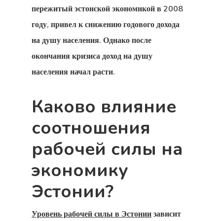
пережитый
эстонской экономикой
в 2008
Об Оплате
году, привел к снижению годового дохода
Поисковый
на душу населения. Однако после
окончания кризиса доход на душу
Запрос
населения начал расти.
Политика
Каково влияние
Данных
соотношения
Прейскурант
рабочей силы на
Цена Агента
экономику
Программа
Эстонии?
Стартап-Виз
Эстонию
Уровень рабочей силы в Эстонии
зависит