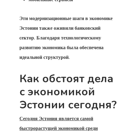
Для Какой
Страны Вы
Эти модернизационные шаги в экономике
Эстонии также оживили банковский
Имеете Прав
сектор. Благодаря технологическому
Запрос На П
развитию экономика была обеспечена
Клиентов
идеальной структурой.
Заявка На
Как обстоят дела
Консультаци
с экономикой
Заявление
Эстонии сегодня?
Агентства
Сегодня Эстония является самой
Клиентский
быстрорастущей экономикой среди