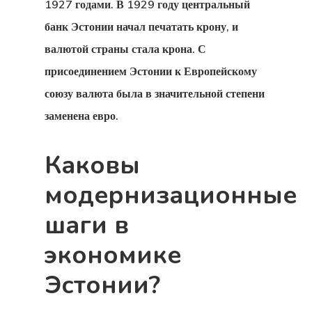
1927 годами. В 1929 году центральный
банк Эстонии начал печатать крону, и
валютой страны стала крона. С
GDPR
присоединением Эстонии к Европейскому
Блог Эстони
союзу валюта была в значительной степени
заменена евро.
Британские 
Для Новатор
Каковы
Стартапов
модернизационные
Вид На
шаги в
Жительство 
экономике
Греции
Эстонии?
Недвижимос