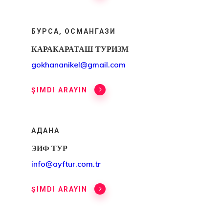
Разрешение 
Работу В
БУРСА, ОСМАНГАЗИ
Европейском
КАРАКАРАТАШ ТУРИЗМ
gokhananikel@gmail.com
Союзе
Временный 
ŞIMDI ARAYIN
На Жительст
ЕС — Прогр
АДАНА
Стартап-Виз
ЭИФ ТУР
info@ayftur.com.tr
Для Какой
Страны Вы
ŞIMDI ARAYIN
Имеете Прав