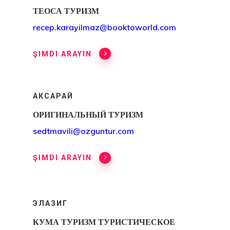
Консультаци
ТЕОСА ТУРИЗМ
Соглашение
recep.karayilmaz@booktoworld.com
Консультаци
ŞIMDI ARAYIN
Соглашение
Латвийская
АКСАРАЙ
Программа
ОРИГИНАЛЬНЫЙ ТУРИЗМ
Стартап-Виз
sedtmavili@ozguntur.com
Латвия
ŞIMDI ARAYIN
Наши Офисы
Турции
ЭЛАЗИГ
КУМА ТУРИЗМ ТУРИСТИЧЕСКОЕ