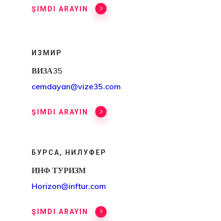
Блог Эстони
ŞIMDI ARAYIN
Британские 
Для Новатор
ИЗМИР
Стартапов
ВИЗА35
cemdayan@vize35.com
Вид На
Жительство 
ŞIMDI ARAYIN
Греции
Недвижимос
БУРСА, НИЛУФЕР
Золотая Виз
ИНФ ТУРИЗМ
Horizon@inftur.com
Вид На
Жительство 
ŞIMDI ARAYIN