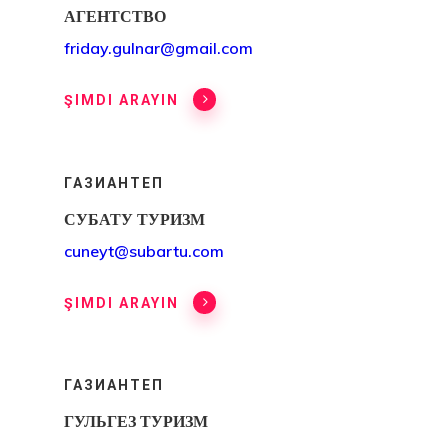
Новостная
АГЕНТСТВО
Рассылка
friday.gulnar@gmail.com
Оплата
ŞIMDI ARAYIN
Оформить За
Результат
ГАЗИАНТЕП
СУБАТУ ТУРИЗМ
Платеж Не
cuneyt@subartu.com
Прошел
ŞIMDI ARAYIN
Подтвержде
Об Оплате
ГАЗИАНТЕП
Поисковый
ГУЛЬГЕЗ ТУРИЗМ