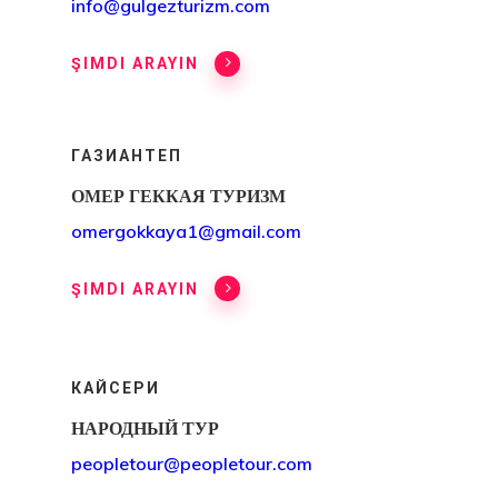
Запрос
info@gulgezturizm.com
Политика
ŞIMDI ARAYIN
Данных
Прейскурант
ГАЗИАНТЕП
ОМЕР ГЕККАЯ ТУРИЗМ
Цена Агента
omergokkaya1@gmail.com
Программа
ŞIMDI ARAYIN
Стартап-Виз
Эстонию
КАЙСЕРИ
Стартап-Виза
НАРОДНЫЙ ТУР
Финляндию
peopletour@peopletour.com