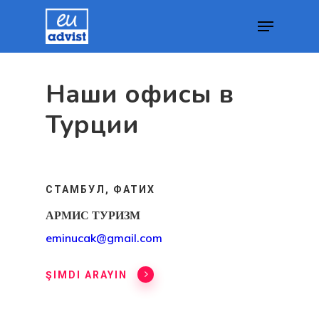
Наши офисы в
Hit enter to search or ESC to close
Турции
СТАМБУЛ, ФАТИХ
АРМИС ТУРИЗМ
eminucak@gmail.com
ŞIMDI ARAYIN