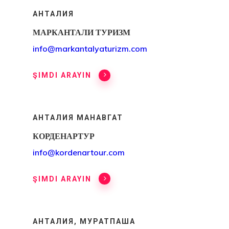
АНТАЛИЯ
Запрос На П
МАРКАНТАЛИ ТУРИЗМ
Клиентов
info@markantalyaturizm.com
Заявка На
ŞIMDI ARAYIN
Консультаци
Заявление
АНТАЛИЯ МАНАВГАТ
Агентства
КОРДЕНАРТУР
info@kordenartour.com
Клиентский
Портал
ŞIMDI ARAYIN
Коммуникац
АНТАЛИЯ, МУРАТПАША