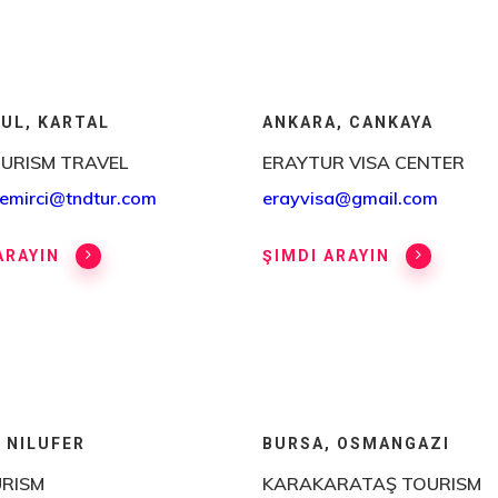
UL, KARTAL
ANKARA, CANKAYA
URISM TRAVEL
ERAYTUR VISA CENTER
demirci@tndtur.com
erayvisa@gmail.com
ARAYIN
ŞIMDI ARAYIN
 NILUFER
BURSA, OSMANGAZI
URISM
KARAKARATAŞ TOURISM