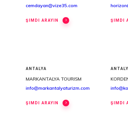
cemdayan@vize35.com
horizon
ŞIMDI ARAYIN
ŞIMDI 
ANTALYA
ANTAL
MARKANTALYA TOURISM
KORDE
info@markantalyaturizm.com
info@ko
ŞIMDI ARAYIN
ŞIMDI 