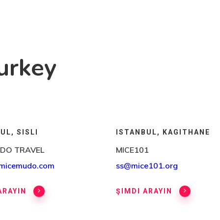
Turkey
UL, SISLI
ISTANBUL, KAGITHANE
DO TRAVEL
MICE101
@micemudo.com
ss@mice101.org
ARAYIN
ŞIMDI ARAYIN