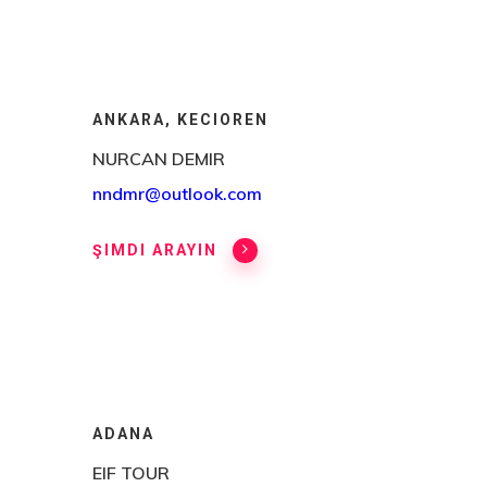
ANKARA, KECIOREN
NURCAN DEMIR
nndmr@outlook.com
ŞIMDI ARAYIN
ADANA
EIF TOUR