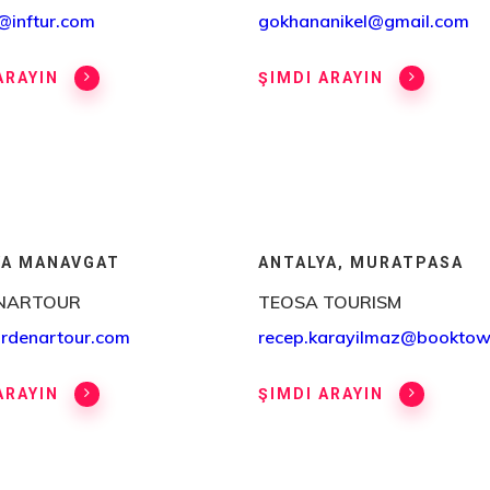
@inftur.com
gokhananikel@gmail.com
ARAYIN
ŞIMDI ARAYIN
YA MANAVGAT
ANTALYA, MURATPASA
NARTOUR
TEOSA TOURISM
rdenartour.com
recep.karayilmaz@booktow
ARAYIN
ŞIMDI ARAYIN