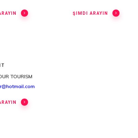
ARAYIN
ŞIMDI ARAYIN
NT
OUR TOURISM
r@hotmail.com
ARAYIN