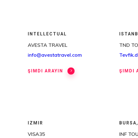
INTELLECTUAL
ISTANB
AVESTA TRAVEL
TND TO
info@avestatravel.com
Tevfik.
ŞIMDI ARAYIN
ŞIMDI 
IZMIR
BURSA,
VISA35
INF TO