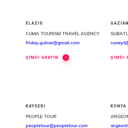
ELAZIG
GAZIA
CUMA TOURISM TRAVEL AGENCY
SUBATU
friday.gulnar@gmail.com
cuneyt
ŞIMDI ARAYIN
ŞIMDI 
KAYSERI
KONYA
PEOPLE TOUR
ARGEO
peopletour@peopletour.com
argeon