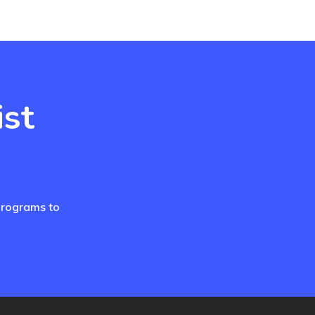
st
programs to