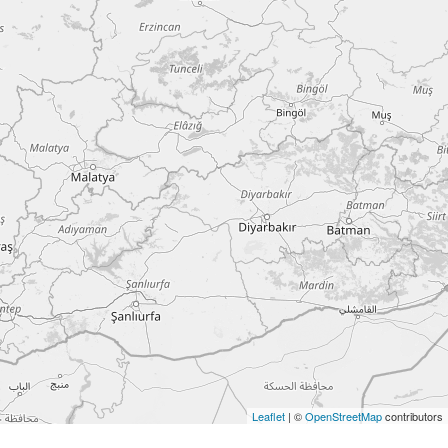
Leaflet
| ©
OpenStreetMap
contributors