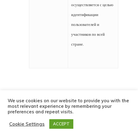
осуществляется с целью
идентификации
пользователей и
участников по всей
стране.
We use cookies on our website to provide you with the
most relevant experience by remembering your
Информация,
С помощью файлов
preferences and repeat visits.
которую мы
cookie или других наших
Cookie Settings
ACCEPT
собираем
программ и программного