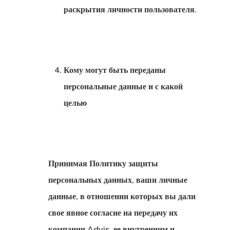
раскрытия личности пользователя.
Платеж Не
Прошел
Подтвержде
Кому могут быть переданы
Об Оплате
персональные данные и с какой
целью
Поисковый
Запрос
Политика
Принимая Политику защиты
Данных
персональных данных, ваши личные
данные, в отношении которых вы дали
Прейскурант
свое явное согласие на передачу их
Цена Агента
компании Advis, ее внутренним и