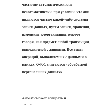
Вид На
частично автоматически или
Жительство 
неавтоматически, при условии, что они
Греции
являются частью какой-либо системы
Недвижимос
записи данных, путем записи, хранения,
Золотая Виз
изменение, реорганизация, короче
говоря, как предмет любой транзакции,
Вид На
выполняемой с данными. Все виды
Жительство 
операций, выполняемых с данными в
Разрешение 
рамках KVKK, считаются «обработкой
персональных данных».
Работу В
Европейском
Союзе
Advist сможет собирать и
Временный 