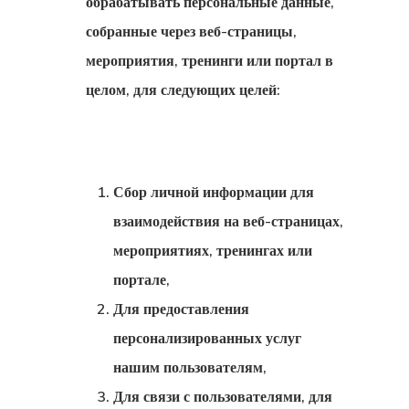
обрабатывать персональные данные,
На Жительст
собранные через веб-страницы,
мероприятия, тренинги или портал в
ЕС — Прогр
целом, для следующих целей:
Стартап-Виз
Для Какой
Страны Вы
Сбор личной информации для
Имеете Прав
взаимодействия на веб-страницах,
мероприятиях, тренингах или
Запрос На П
портале,
Клиентов
Для предоставления
персонализированных услуг
Заявка На
нашим пользователям,
Консультаци
Для связи с пользователями, для