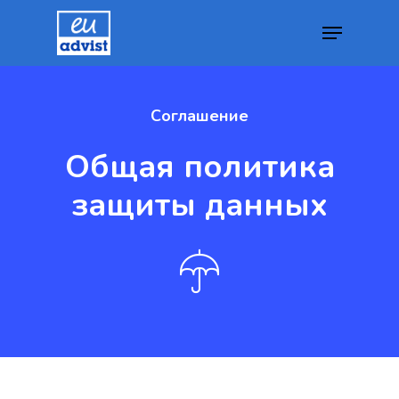
Соглашение
Hit enter to search or ESC to close
Общая политика
защиты данных