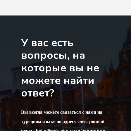
Товары
Финляндия
Эстония
У вас есть
Эстония
вопросы, на
Эстонская
которые вы не
Программа 
можете найти
Индивидуал
ответ?
Инвесторов
Вы всегда можете связаться с нами на
турецком языке по адресу электронной
почты
hello@advist.eu
или WhatsApp