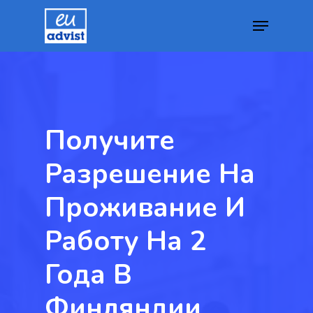
Hit enter to search or ESC to close
Получите
Разрешение На
Проживание И
Работу На 2
Года В
GDPR
Финляндии