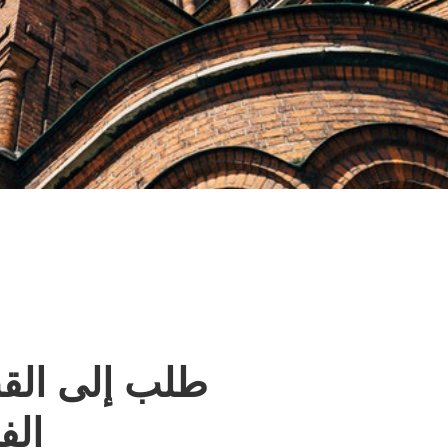
طلب إلى القن
الف