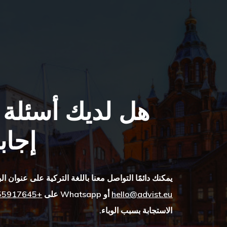
هل لديك أسئلة ل
إجاب
يمكنك دائمًا التواصل معنا باللغة التركية على عنوان الب
hello@advist.eu
أو Whatsapp على
+37255917645
الاستجابة بسبب الوباء.