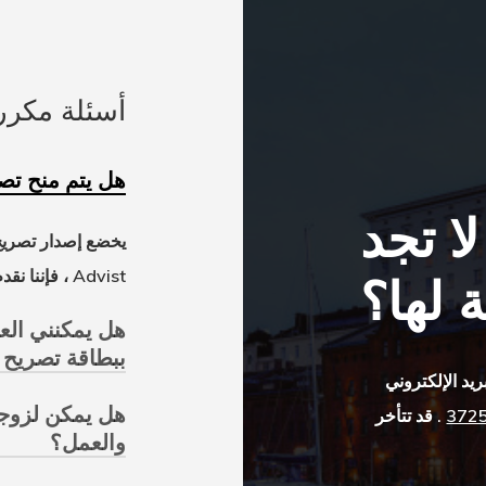
أسئلة مكرر
هل يتم منح تص
ا تجد
يخضع إصدار تصريح ا
Advist ، فإننا نقدم الخدمات بمعدل نجاح مرتفع.
ة لها؟
هل يمكنني العم
ببطاقة تصريح ا
ريد الإلكتروني
هل يمكن لزوجت
. قد تتأخر
والعمل؟