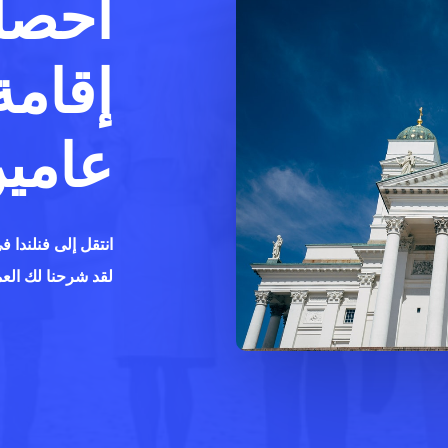
احصل
إقامة
عامين
انتقل إلى فنلندا في 4 أشهر ، والعمل مع st
لقد شرحنا لك العم