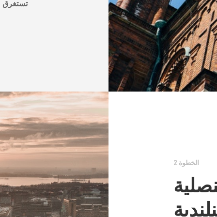
الخطوة 2
صلية
نلندية