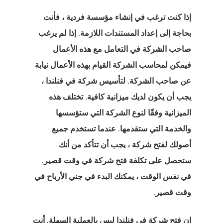
البحث
إذا كنت ترغب في إنشاء مؤسسة فردية ، فأنت
البحث عن
بحاجة إلى إعداد المستندات اللازمة. إذا لم يرغب
ء
صاحب الشركة في التعامل مع هذه الأعمال
فيمكن لمحاسب الشركة القيام بهذه الأعمال نيابة
 الدفع فشلت
عن صاحب الشركة. لتأسيس شركة في فنلندا ،
يجب أن يكون لديك ميزانية كافية. تختلف هذه
الميزانية وفقًا لنوع الشركة التي ستؤسسها
 أسعار الوكيل
والخدمة التي ستقدمها. عندما تستخدم جميع
أصولك لفتح شركة ، يجب أن تتأكد من أنك
ستحصل على تكلفة فتح شركة في وقت قصير.
في نفس الوقت ، يمكنك البدء في جني الأرباح في
 الدولة التي
وقت قصير.
ؤهل لها؟
إن فتح
شركة في فنلندا
ليس بالعملية السهلة. أنت