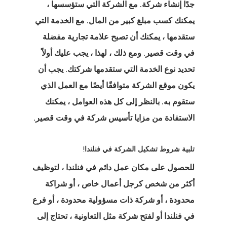
جدًا إنشاء شركة. مع الشركة التي ستؤسسها ،
ج تأشيرة بدء
يمكنك كسب مبلغ كبير من المال. مع الخدمة التي
يل في لاتفيا
ستقدمها ، يمكنك أن تصبح علامة تجارية مفضلة
في وقت قصير. ومع ذلك ، لهذا ، يجب عليك أولاً
العميل
تحديد نوع الخدمة التي ستقدمها شركتك. يجب أن
ات المملكة
يكون موقع الشركة متوافقًا أيضًا مع العمل الذي
ستقوم به. بالنظر إلى كل هذه العوامل ، يمكنك
دة للمبتكرين
الاستفادة من مزايا تأسيس شركة في وقت قصير.
كات الناشئة
تلبية شروط تشكيل الشركة في فنلندا!
الدفعة
للحصول على مكان عمل دائم في فنلندا ، لتوظيف
 الإقامة
أكثر من شخص كرجل أعمال خاص ، أو شراكة
ة للاتحاد
محدودة ، أو شركة ذات مسؤولية محدودة ، أو
فرع
وبي – برامج
في فنلندا
أو لفتح شركة مثل التعاونية ، تحتاج إلى