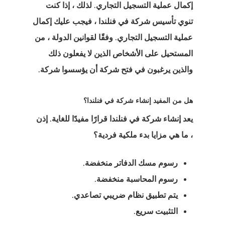
إكمال عملية التسجيل التجاري. لذلك ، إذا كنت
ة بدء التشغيل
تنوي تأسيس شركة في فنلندا ، فيجب عليك إكمال
 الإقامة مع
عملية التسجيل التجاري. وفقًا لقوانين الدولة ، من
ت اليونان –
المستحيل على الأشخاص الذين لا يفعلون ذلك
والذين يرغبون في فتح شركة أن يؤسسوا شركة.
 الذهبية
 الاستشارات
هل من المفيد إنشاء شركة في فنلندا؟
يعد إنشاء شركة في فنلندا قرارًا مفيدًا للغاية. إذن
 الوكالة
، ما هي مزايا بدء ملكية فردية؟
ل
رسوم مسك الدفاتر منخفضة.
رسوم المحاسبة منخفضة.
يتم تطبيق نظام ضريبي تصاعدي.
 البيانات
التثبيت سريع.