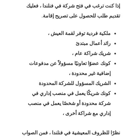
وبي
إذا كنت ترغب
في فتح شركة في
فنلندا ، فعليك
تقديم طلب للحصول على تصريح إقامة.
ة العامة لحماية
ات
ملكية فردية توفر لقمة العيش ،
رائد أعمال مبتدئ
ة الإخبارية
شريك شراكة عام ،
كونك عضوًا تعاونيًا مسؤولاً عن مدفوعات
ج المستثمر
إضافية غير محدودة ،
 الإستوني
الشريك المسؤول للشركة المحدودة
ج تأشيرة بدء
كونك شريكًا يعمل في منصب إداري في
شركة محدودة أو شخصًا يعمل في منصب
يل في إستونيا
إداري مع شراكة أخرى ،
ج تأشيرة بدء
يل في فنلندا
نظرًا للظروف المعيشية في فنلندا ، فمن الصواب