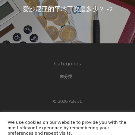
爱沙尼亚的平均工资是多少？ -2
Categories
未分类
© 2026 Advist.
We use cookies on our website to provide you with the
most relevant experience by remembering your
preferences and repeat visits.
English
(
英语
)
Türkçe
(
土耳其语
)