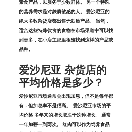
素食产品，以服务于少数群体。 另一个特殊
的营养需求是对麸质敏感的人。 爱沙尼亚的
支付失败
绝大多数杂货店都出售无麸质产品。 当然，
数据政策
适合这些特殊饮食的食物在市场渠道中可以找
到更多，在小店主那里很难找到这样的产品或
欧盟临时居留
品种。
– 创业签证计
爱沙尼亚 杂货店的
欧盟居留和工
平均价格是多少？
可
爱沙尼亚市场
通常会出现加息，但不是每年都
沟通
有，但加息率不是很高。
. 爱沙尼亚市场的平
爱沙尼亚
均价格
多年来的增长取决于这种增长。 通常
一年加薪一到两次。 红肉可以作为饲养食品
爱沙尼亚