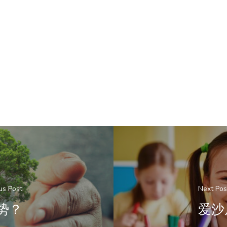
us Post
Next Pos
势？
爱沙