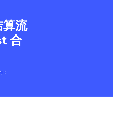
结算流
t 合
可！