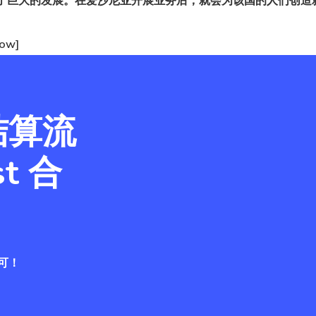
了巨大的发展。
在爱沙尼亚开展业务后，就会
为该国的人们创造
row]
结算流
t 合
可！