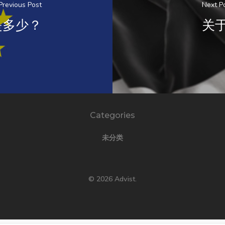
Previous Post
Next P
是多少？
关于
Categories
未分类
© 2026 Advist.