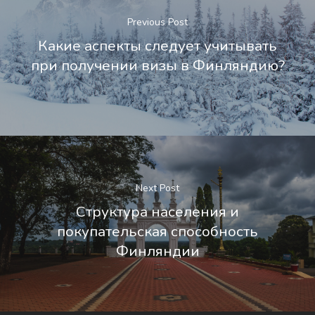
Previous Post
Какие аспекты следует учитывать
при получении визы в Финляндию?
Next Post
Структура населения и
покупательская способность
Финляндии