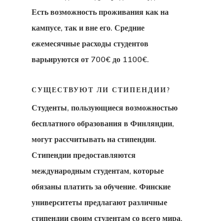
Запрос
Есть возможность проживания как на
кампусе, так и вне его. Средние
Политика
ежемесячные расходы студентов
Данных
варьируются от 700€ до 1100€.
Прейскурант
СУЩЕСТВУЮТ ЛИ СТИПЕНДИИ?
Цена Агента
Студенты, пользующиеся возможностью
Программа
бесплатного образования в Финляндии
,
Стартап-Виз
могут рассчитывать на стипендии.
Стипендии предоставляются
Эстонию
международным студентам, которые
Стартап-Виза
обязаны платить за обучение. Финские
Финляндию
университеты предлагают различные
стипендии своим студентам со всего мира.