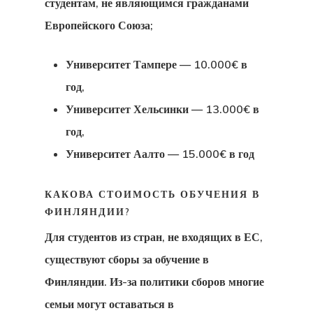
студентам, не являющимся гражданами
Разрешение 
Европейского Союза;
Работу В
Университет Тампере — 10.000€ в
Европейском
год,
Союзе
Университет Хельсинки — 13.000€ в
год,
Временный 
Университет Аалто — 15.000€ в год
На Жительст
ЕС — Прогр
КАКОВА СТОИМОСТЬ ОБУЧЕНИЯ В
ФИНЛЯНДИИ?
Стартап-Виз
Для студентов из стран, не входящих в ЕС,
Для Какой
существуют сборы за обучение в
Страны Вы
Финляндии. Из-за политики сборов многие
семьи могут оставаться в
Имеете Прав