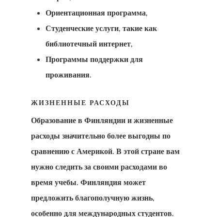
Новостная
Ориентационная программа,
Рассылка
Студенческие услуги, такие как
библиотечный интернет,
Оплата
Программы поддержки для
Оформить За
проживания.
Результат
ЖИЗНЕННЫЕ РАСХОДЫ
Платеж Не
Образование в Финляндии
и жизненные
Прошел
расходы значительно более выгодны по
сравнению с Америкой. В этой стране вам
Подтвержде
нужно следить за своими расходами во
Об Оплате
время учебы. Финляндия может
предложить благополучную жизнь,
Поисковый
особенно для международных студентов.