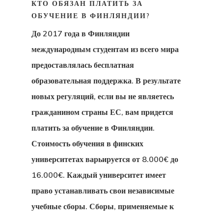
КТО ОБЯЗАН ПЛАТИТЬ ЗА
Блог Эстони
ОБУЧЕНИЕ В ФИНЛЯНДИИ?
До 2017 года в Финляндии
Британские 
международным студентам из всего мира
Для Новатор
предоставлялась бесплатная
Стартапов
образовательная поддержка. В результате
новых регуляций, если вы не являетесь
Вид На
гражданином страны ЕС, вам придется
Жительство 
платить за обучение в Финляндии.
Греции
Стоимость обучения в финских
Недвижимос
университетах варьируется от 8.000€ до
Золотая Виз
16.000€. Каждый университет имеет
право устанавливать свои независимые
Вид На
учебные сборы. Сборы, применяемые к
Жительство 