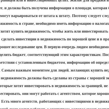
границей или в инвестиционных целях. Жилье для продажи и
е, и должна быть получена информация о площади, которая б
могут варьироваться от штата к штату. Поэтому следует след
ижимость в стране, необходимо иметь информацию о налогах 
 хотят купить недвижимость, чтобы жить или инвестировать
 сделать инвестиции в недвижимость по хорошей цене и в пра
рошее исследование цен. В первую очередь людям необходимо
делить бюджет, соответствующий этим характеристикам. Пос
тветствии с установленным бюджетом, информацию об опреде
не. Самым важным моментом для людей, желающих
купить не
 недвижимость должны быть сделаны из страны с хорошей э
 которые хотят инвестировать в недвижимость за границей, н
вестировать, они могут работать с агентством, которое хорошо
е. Есть много агентств, работающих с инвестициями в недвиж