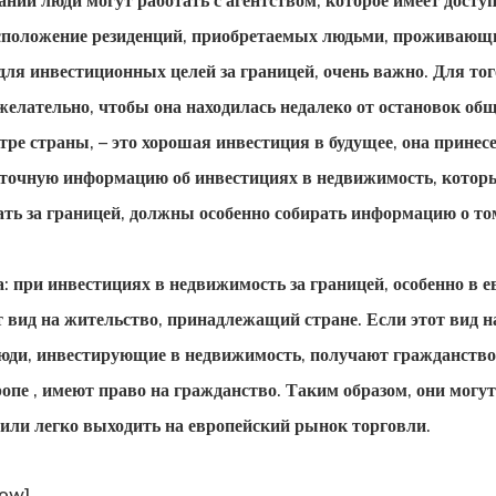
аний люди могут работать с агентством, которое имеет досту
сположение резиденций, приобретаемых людьми, проживающи
я инвестиционных целей за границей, очень важно. Для тог
желательно, чтобы она находилась недалеко от остановок общ
ре страны, – это хорошая инвестиция в будущее, она принесе
таточную информацию об инвестициях в недвижимость, которы
ть за границей, должны особенно собирать информацию о том,
 при инвестициях в недвижимость за границей, особенно в ев
 вид на жительство, принадлежащий стране. Если этот вид н
юди, инвестирующие в недвижимость, получают гражданство
ропе
, имеют право на гражданство. Таким образом, они могу
 или легко выходить на европейский рынок торговли.
row]