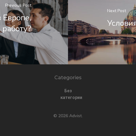
Previous Post
Next Post
в Европе,
Условия
 работу?
Categories
Без
категории
© 2026 Advist.