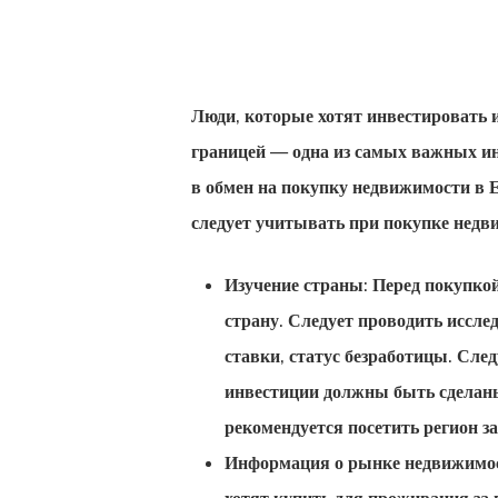
Люди, которые хотят инвестировать и
границей — одна из самых важных ин
Hit enter to search or ESC to close
в обмен на
покупку недвижимости в
Е
следует учитывать при покупке недв
Изучение страны: Перед покупко
страну. Следует проводить иссле
ставки, статус безработицы. Сле
инвестиции должны быть сделаны
рекомендуется посетить регион з
Информация о рынке недвижимос