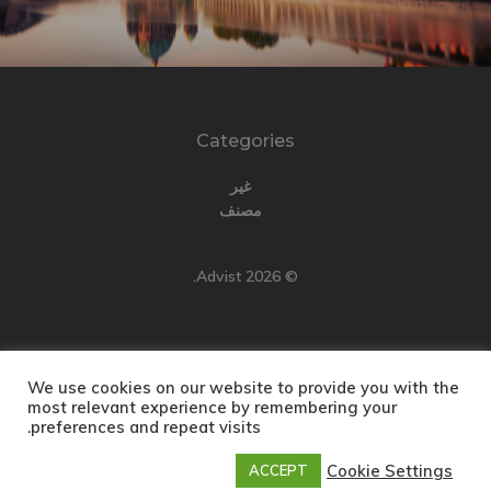
Categories
غير
مصنف
© 2026 Advist.
We use cookies on our website to provide you with the
English
(
الإنجليزية
)
Türkçe
(
التركية
)
most relevant experience by remembering your
preferences and repeat visits.
Русский
(
الروسية
)
العربية
简体中文
(
الصينية المبسطة
)
Cookie Settings
ACCEPT