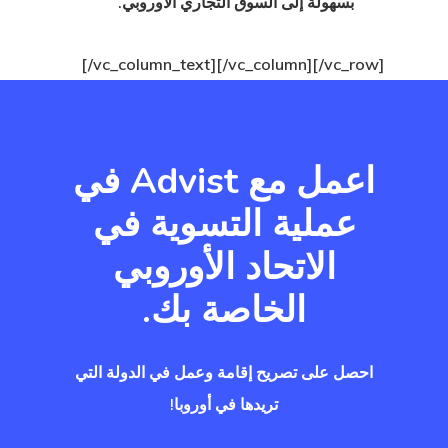
بسهولة إلى السوق التجاري الأوروبي.
 أسعار الوكيل
[/vc_column_text][/vc_column][/vc_row]
 الدولة التي
اعمل مع Advist في
ؤهل لها؟
عملية التسوية في
 إستونيا
الاتحاد الأوروبي
ا في تركيا
الخاصة بك.
ات
احصل على تصريح إقامة وعمل في الدولة التي
 الخروج
تريدها في أوروبا!