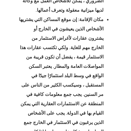
دة للمبتكرين
الضروري ، يمكن للأشخاص العمل مع وكالة
لديها ميزانية معقولة وتعرف أعمالها.
كات الناشئة
مكان الإقامة: إن موقع المساكن التي يشتريها
الدفعة
الأشخاص الذين يعيشون في الخارج أو
يشترون عقارات لأغراض الاستثمار من
 الإقامة
الخارج مهم للغاية. ولكي تكتسب عقارات هذا
ة للاتحاد
الاستثمار قيمة ، يفضل أن تكون قريبة من
وبي – برامج
المواصلات العامة والمطار. يعتبر السكن
ة بدء التشغيل
الواقع في وسط البلد استثمارًا جيدًا في
المستقبل ، وسيكسب الكثير من الناس على
 الإقامة مع
مر السنين. يجب جمع معلومات كافية في
ت اليونان –
المنطقة عن الاستثمارات العقارية التي يمكن
 الذهبية
القيام بها في الدولة. يجب على الأشخاص
الذين يرغبون في الاستثمار في الخارج جمع
 الاستشارات