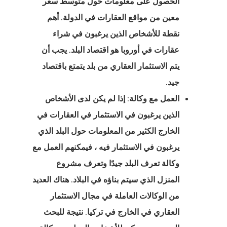
ج المستثمر
الحصول على معلومات حول متوسط سعر
معين من مواقع العقارات في الدولة. أهم
 الإستوني
نقطة للأشخاص الذين يرغبون
في شراء
ج تأشيرة بدء
عقارات في أوروبا
هو اقتصاد البلد. يجب أن
يل في إستونيا
يتم الاستثمار العقاري من بلد يتمتع باقتصاد
جيد.
ج تأشيرة بدء
العمل مع وكالة: إذا لم يكن لدى الأشخاص
يل في فنلندا
الذين يرغبون في الاستثمار في العقارات في
الخارج الكثير من المعلومات حول البلد الذي
ج تأشيرة بدء
يرغبون في الاستثمار فيه ، فيمكنهم العمل مع
يل في لاتفيا
وكالة تعرف البلد جيدًا وتعرف مشروع
المنزل الذي سيتم بناؤه في البلاد. هناك العديد
العميل
من الوكالات العاملة في مجال الاستثمار
ات المملكة
العقاري في الخارج في تركيا. نتيجة للبحث