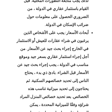
لذلك يجب متابعة التطورات المحلية. قبل
يا
القيام باستثمار عقاري في الدولة ، من
الضروري الحصول على معلومات حول
ية استشارية
ضرائب الإسكان في الدولة.
ية استشارية
أبحاث الأسعار: يجب على الأشخاص الذين
يرغبون في شراء عقارات للعيش أو الاستثمار
مة وتصريح
في الخارج إجراء بحث جيد عن الأسعار. من
 في الاتحاد
أجل إجراء استثمار عقاري بسعر جيد وموقع
وبي
مناسب في الدولة ، يجب إجراء بحث جيد عن
الأسعار قبل الشراء. بادئ ذي بدء ، يحتاج
ة العامة لحماية
الناس إلى تحديد خصائصهم السكنية. ثم
ات
يحتاجون إلى تحديد ميزانية تناسب هذه
الخصائص. بعد تحديد خصائص المنزل المراد
ة الإخبارية
شراؤه وفقًا للميزانية المحددة ، يمكن