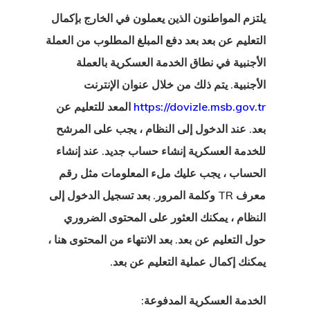
 الإقامة
يلتزم المواطنون الذين يعملون في الخارج بإكمال
ة للاتحاد
التعليم عن بعد بعد دفع المبلغ المطلوب من العملة
وبي – برامج
الأجنبية في نطاق الخدمة العسكرية بالعملة
ة بدء التشغيل
الأجنبية. يتم ذلك من خلال عنوان الإنترنت
https://dovizle.msb.gov.tr
المعد للتعليم عن
 الإقامة مع
بعد. عند الدخول إلى النظام ، يجب على المرشح
ت اليونان –
للخدمة العسكرية إنشاء حساب جديد. عند إنشاء
 الذهبية
الحساب ، يجب عليك ملء المعلومات مثل رقم
معرف TR وكلمة المرور. بعد تسجيل الدخول إلى
 الاستشارات
النظام ، يمكنك العثور على المحتوى الضروري
 الوكالة
حول التعليم عن بعد. بعد الانتهاء من المحتوى هنا ،
يمكنك إكمال عملية التعليم عن بعد.
ل
الخدمة العسكرية المدفوعة: