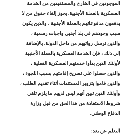
الموجودين في الخارج والمستفيدين من الخدمة
ج تأشيرة بدء
العسكرية بالعملة الأجنبية. يجوز إلغاء حقوق من لا
يل في فنلندا
يدفعون مدفوعاتهم بالعملة الأجنبية ، والذين يكون
سبب وجودهم في بلد أجنبي واجبات رسمية ،
ج تأشيرة بدء
والذين ترسل رواتبهم من داخل الدولة. بالإضافة
يل في لاتفيا
إلى ذلك ، فإن الخدمة العسكرية بالعملة الأجنبية
لأولئك الذين بدأوا خدمتهم العسكرية الفعلية ،
العميل
والذين حصلوا على تصريح إقامتهم بسبب اللجوء ،
والذين قاموا بتزوير المستندات أثناء تقديم الطلب ،
ات المملكة
وأولئك الذين تبين أنهم ليس لديهم ما يلزم تلغى
دة للمبتكرين
شروط الاستفادة من هذا الحق من قبل وزارة
كات الناشئة
الدفاع الوطني.
الدفعة
التعلم عن بعد: