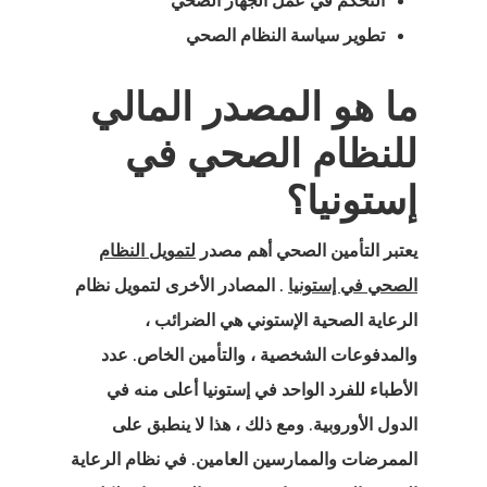
التحكم في عمل الجهاز الصحي
تطوير سياسة النظام الصحي
 البيانات
ما هو المصدر المالي
للنظام الصحي في
البحث
إستونيا؟
البحث عن
ء
يعتبر التأمين الصحي أهم مصدر
لتمويل النظام
الصحي في إستونيا
. المصادر الأخرى لتمويل نظام
 الدفع فشلت
الرعاية الصحية الإستوني هي الضرائب ،
والمدفوعات الشخصية ، والتأمين الخاص. عدد
الأطباء للفرد الواحد في إستونيا أعلى منه في
 أسعار الوكيل
الدول الأوروبية. ومع ذلك ، هذا لا ينطبق على
الممرضات والممارسين العامين. في
نظام الرعاية