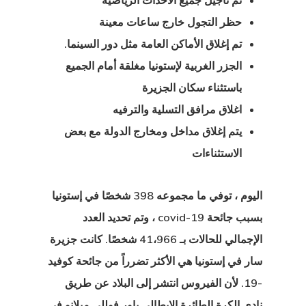
تم تأجيل جميع الأحداث الرياضية
ية استشارية
حظر التجول خارج ساعات معينة
مة وتصريح
تم إغلاق الأماكن العامة مثل دور السينما.
الجزر الغربية لإستونيا مغلقة أمام الجميع
 في الاتحاد
باستثناء سكان الجزيرة
وبي
اغلاق مرافق التسلية والترفيه
ة العامة لحماية
يتم إغلاق مداخل ومخارج الدولة مع بعض
الاستثناءات
ات
ة الإخبارية
اليوم ، توفي ما مجموعه 398 شخصًا في إستونيا
بسبب جائحة covid-19 ، وتم تحديد العدد
ج المستثمر
الإجمالي للحالات بـ 41،966 شخصًا. كانت جزيرة
 الإستوني
سار في إستونيا هي الأكثر تضرراً من جائحة كوفيد
-19. لأن الفيروس انتشر إلى البلاد عن طريق
ج تأشيرة بدء
نادي الكرة الطائرة الإيطالي باور فوللي ميلانو في