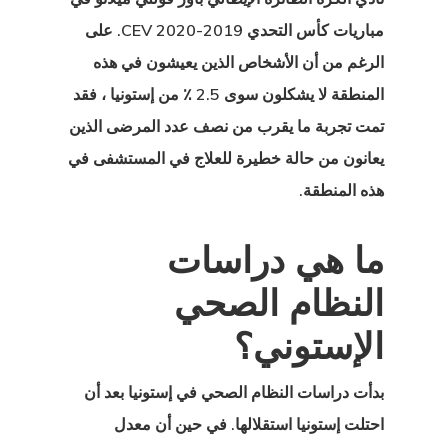
يل في إستونيا
مباريات كأس التحدي 2019-2020 CEV. على
الرغم من أن الأشخاص الذين يعيشون في هذه
ج تأشيرة بدء
المنطقة لا يشكلون سوى 2.5 ٪ من إستونيا ، فقد
يل في فنلندا
تمت تجربة ما يقرب من نصف عدد المرضى الذين
ج تأشيرة بدء
يعانون من حالة خطيرة للعلاج في المستشفى في
هذه المنطقة.
يل في لاتفيا
العميل
ما هي دراسات
النظام الصحي
ات المملكة
الإستوني؟
دة للمبتكرين
كات الناشئة
بدأت
دراسات النظام الصحي
في إستونيا بعد أن
احتلت إستونيا استقلالها. في حين أن معدل
الدفعة