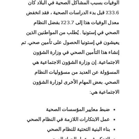
الوفيات بسبب المشاكل الصحية في البلاد كان
 الإقامة
33.6٪ قبل بدء الدراسات الصحية ، فقد انخفض
ة للاتحاد
معدل الوفيات هذا إلى 23.7٪ بفضل
النظام
الصحي في إستونيا
. يُطلب من المواطنين الذين
وبي – برامج
يعيشون في إستونيا الحصول على تأمين صحي. تم
ة بدء التشغيل
إنشاء هذا التأمين الصحي في وزارة الشؤون
 الإقامة مع
الاجتماعية. إن وزارة الشؤون الاجتماعية هي
المسؤولة عن العديد من مسؤوليات النظام
ت اليونان –
الصحي. بعض المهام الأخرى لوزارة الشؤون
 الذهبية
الاجتماعية هي:
 الاستشارات
ضبط معايير المؤسسات الصحية
 الوكالة
عمل الابتكارات اللازمة في النظام الصحي
بناء البنية التحتية للنظام الصحي
ل