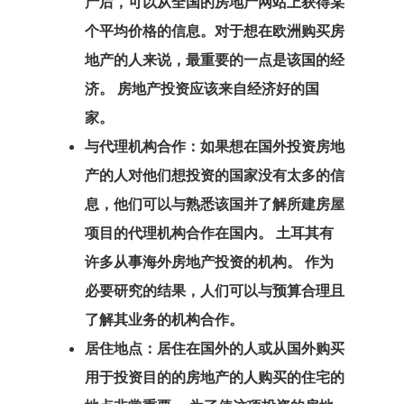
产后，可以从全国的房地产网站上获得某
客户搜索请求
个平均价格的信息。对于想
在欧洲购买房
地产
的人来说，最重要的一点是该国的经
客户门户
济。 房地产投资应该来自经济好的国
家。
希腊房地产居
与代理机构合作：如果想在国外投资房地
可 – 黄金签证
产的人对他们想投资的国家没有太多的信
息，他们可以与熟悉该国并了解所建房屋
您有资格进入
项目的代理机构合作在国内。 土耳其有
国家/地区？
许多从事海外房地产投资的机构。 作为
我们在土耳其
必要研究的结果，人们可以与预算合理且
了解其业务的机构合作。
事处
居住地点：居住在国外的人或从国外购买
拉脱维亚
用于投资目的的房地产的人购买的住宅的