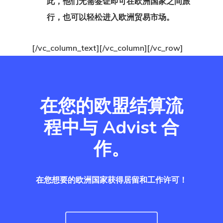
此，他们无需签证即可在欧洲国家之间旅
行，也可以轻松进入欧洲贸易市场。
沟通
爱沙尼亚
[/vc_column_text][/vc_column][/vc_row]
爱沙尼亚
爱沙尼亚个人
在您的欧盟结算流
者计划
程中与 Advist 合
作。
爱沙尼亚创业
计划
在您想要的欧洲国家获得居留和工作许可！
爱沙尼亚博客
结帐结果