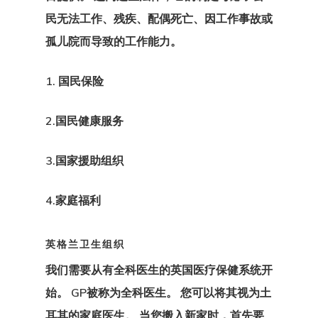
数据政策
民无法工作、残疾、配偶死亡、因工作事故或
孤儿院而导致的工作能力。
欧盟临时居留
– 创业签证计
1. 国民保险
欧盟居留和工
2.国民健康服务
可
3.国家援助组织
沟通
4.家庭福利
爱沙尼亚
英格兰卫生组织
爱沙尼亚
我们需要从有全科医生
的英国医疗保健系统
开
爱沙尼亚个人
始。 GP被称为全科医生。 您可以将其视为土
耳其的家庭医生。 当您搬入新家时，首先要