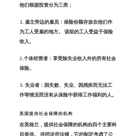
他们根据投资分为三类；
国家/地区？
1. 雇主旁边的雇员：
保险份额存放在他们作
我们在土耳其
为工人受雇的地方。 该组的工人受益于保险
事处
收入。
拉脱维亚
2.个体经营者：
享受除失业收入外的所有社会
拉脱维亚创业
保险。
计划
3. 失业者：
因失败、失业、因残疾而无法工
搜索请求
作等情况而没有从保险中获得工作福利的人。
支付
英国提供社会保障的机构
在英格兰，提供社会保障的机构由
四个主要科
支付失败
目提供。 连同这些法律，它的制定考虑了公