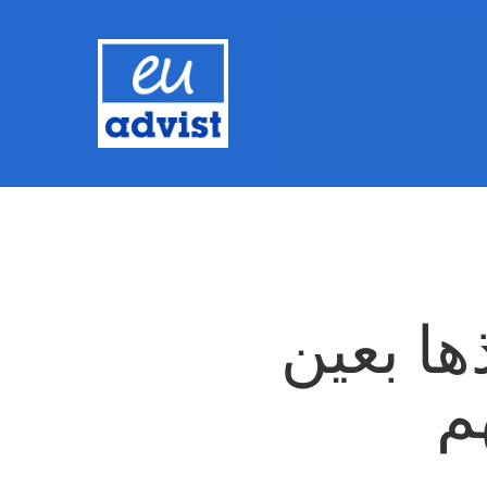
ذها بعين
م