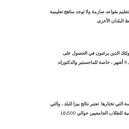
التعليم بقواعد صارمة ولا توجد مناهج تعليمية
 البلدان الأخرى.
أولئك الذين يرغبون في الحصول على
الماجستير والدكتوراه. تقدم الحكومة الإيطالية منحًا دراسية للطلاب الدوليين كل عام. تمنح منحا دراسية لمدة 3 إلى 9 أشهر ، خاصة للماجستير والدكتوراه.
 تختارها. تعتبر نتائج بيزا للبلد ، والتي
عالية بشكل خاص في مجال الرياضيات. يمكن أن يكون مبلغ الرسوم الدراسية للطلاب الجامعيين حوالي 18،500