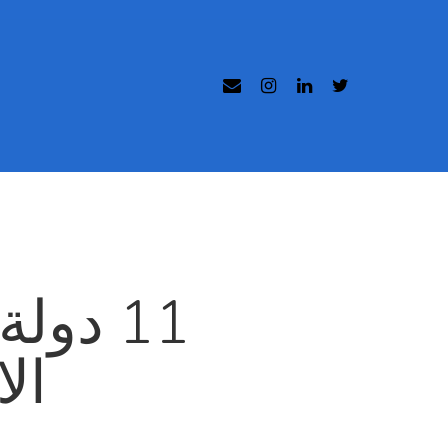
11 دول
ال