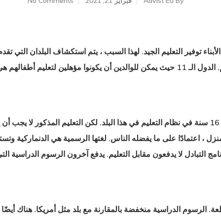
By
Advist Eu
فبراير 21, 2021
No Comments
ية الأبناء توفير التعليم الجيد. لهذا السبب ، يتم استكشاف البلدان التي ت
دول الـ 11
حيث يمكن للوالدين أن يكونوا مؤهلين لتعليم أطفالهم
هي 
التعليم إلزامي لمن تتراوح أعمارهم بين 6 و 16 سنة في نظام التعليم في هذا البلد. لكن التعليم
 ، اعتمادًا على ما يفضله الناس. لغتها الرسمية هي الدنماركية وتستخدم
ج التبادل لا يدفعون مقابل التعليم. يدفع آخرون الرسوم الدراسية التي تبدأ من 
. الرسوم الدراسية منخفضة بالمقارنة مع بلد مثل أمريكا. هناك أيضًا 