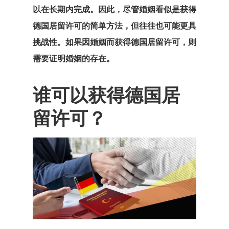
咨询协议
以在长期内完成。因此，尽管婚姻看似是获得
德国居留许可的简单方法，但往往也可能更具
咨询申请
挑战性。
如果因婚姻而获得德国居留许可
，则
需要证明婚姻的存在。
客户搜索请求
客户门户
谁可以获得德国居
留许可？
希腊房地产居
可 – 黄金签证
您有资格进入
国家/地区？
我们在土耳其