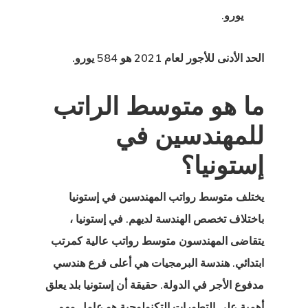
يا
يورو.
ية استشارية
الحد الأدنى للأجور لعام 2021 هو 584 يورو.
ية استشارية
ما هو متوسط الراتب
مة وتصريح
للمهندسين في
 في الاتحاد
إستونيا؟
وبي
يختلف متوسط رواتب المهندسين في إستونيا
ة العامة لحماية
باختلاف تخصص الهندسة لديهم. في إستونيا ،
ات
يتقاضى المهندسون متوسط رواتب عالية كمرتب
ة الإخبارية
ابتدائي. هندسة البرمجيات هي أعلى فرع هندسي
مدفوع الأجر في الدولة. حقيقة أن إستونيا بلد يعلق
ج المستثمر
أهمية على التطورات التكنولوجية هو عامل مهم