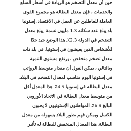
حين أن معدل التضخم هو الزيادة في أسعار السلع
كات الناشئة
والخدمات ، فإن معدل البطالة هو مجموع القوى
العاملة للعاطلين عن العمل في الاقتصاد. إستونيا
الدفعة
بلد يبلغ عدد سكانه 1.3 مليون نسمة. يبلغ معدل
 الإقامة
التضخم في الدولة 2.3٪. هذا الوضع جيد جدًا
ة للاتحاد
للأشخاص الذين يعيشون في إستونيا. في بلد ذات
معدل تضخم منخفض ، يرتفع مستوى التنمية.
وبي – برامج
وبالتالي ، يمكن القول أن مقدار
متوسط الرواتب
ة بدء التشغيل
في إستونيا
اليوم مناسب لمعدل التضخم في البلاد.
 الإقامة مع
معدل البطالة في إستونيا 4.5٪. هذا المعدل أقل
من متوسط معدل البطالة في الاتحاد الأوروبي
ت اليونان –
البالغ 6.9٪. المواطنون الإستونيون لا يحبون
 الذهبية
الكسل ويمكن فهم تطور البلاد بسهولة من معدل
 الاستشارات
البطالة. هذا المعدل المنخفض للبطالة له تأثير