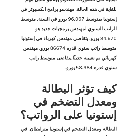
 الإستوني
للغاية في هذه الحالة. مهندسو برامج الكمبيوتر في
إستونيا بمتوسط 96.067 يورو في السنة. متوسط
ج تأشيرة بدء
الراتب السنوي لمهندس برمجيات جديد هو
يل في إستونيا
84.670 يورو. يتقاضى مهندس كهرباء في إستونيا
متوسط راتب سنوي قدره 86674 يورو. مهندس
ج تأشيرة بدء
كهربائي تم تعيينه حديثًا يتقاضى متوسط راتب
يل في فنلندا
سنوي قدره 58،984 يورو.
ج تأشيرة بدء
كيف تؤثر البطالة
يل في لاتفيا
ومعدل التضخم في
العميل
إستونيا على الرواتب؟
ات المملكة
البطالة ومعدل التضخم في إستونيا
مترابطان. في
دة للمبتكرين