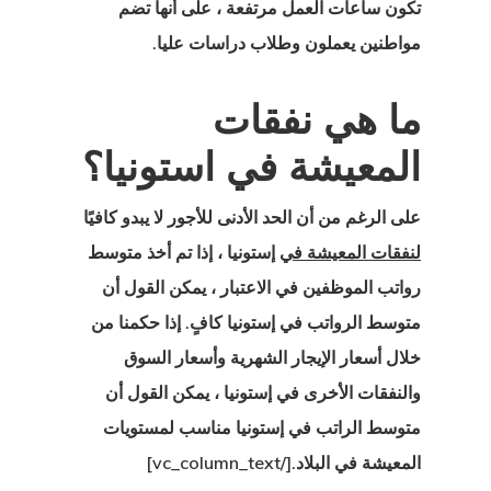
تكون ساعات العمل مرتفعة ، على أنها تضم
 أسعار الوكيل
مواطنين يعملون وطلاب دراسات عليا.
ما هي نفقات
 الدولة التي
المعيشة في استونيا؟
ؤهل لها؟
على الرغم من أن الحد الأدنى للأجور لا يبدو كافيًا
 إستونيا
لنفقات المعيشة في
إستونيا ، إذا تم أخذ متوسط
رواتب الموظفين في الاعتبار ، يمكن القول أن
ا في تركيا
متوسط الرواتب في إستونيا
كافٍ. إذا حكمنا من
خلال أسعار الإيجار الشهرية وأسعار السوق
ات
والنفقات الأخرى في إستونيا ، يمكن القول أن
 الخروج
متوسط الراتب في إستونيا مناسب لمستويات
المعيشة في البلاد.[/vc_column_text]