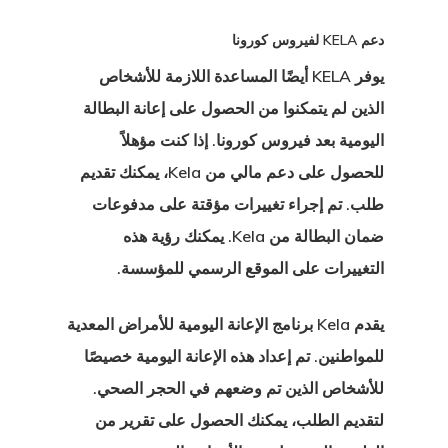
ية استشارية
دعم KELA لفيروس كورونا
ية استشارية
يوفر KELA أيضًا المساعدة اللازمة للأشخاص
الذين لم يتمكنوا من الحصول على إعانة البطالة
مة وتصريح
اليومية بعد فيروس كورونا. إذا كنت مؤهلاً
 في الاتحاد
للحصول على دعم مالي من Kela، يمكنك تقديم
وبي
طلب. تم إجراء تغييرات مؤقتة على مدفوعات
ضمان البطالة
من Kela. يمكنك رؤية هذه
ة العامة لحماية
التغييرات على الموقع الرسمي للمؤسسة.
ات
يقدم Kela برنامج الإعانة اليومية للأمراض المعدية
ة الإخبارية
للمواطنين. تم إعداد هذه الإعانة اليومية خصيصًا
للأشخاص الذين تم وضعهم في الحجر الصحي.
ج المستثمر
لتقديم الطلب، يمكنك الحصول على تقرير من
 الإستوني