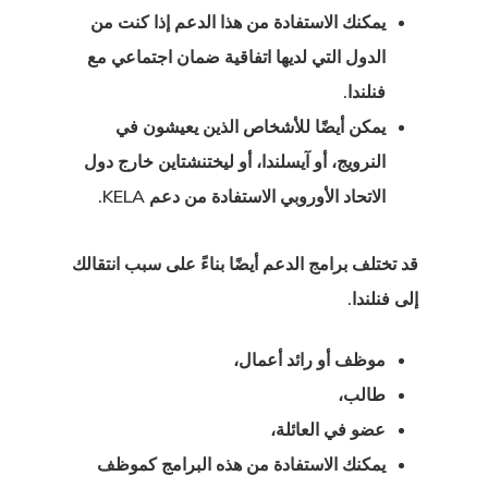
يمكنك الاستفادة من هذا الدعم إذا كنت من
الدفعة
الدول التي لديها اتفاقية ضمان اجتماعي مع
فنلندا.
 الإقامة
يمكن أيضًا للأشخاص الذين يعيشون في
ة للاتحاد
النرويج، أو آيسلندا، أو ليختنشتاين خارج دول
وبي – برامج
الاتحاد الأوروبي الاستفادة من دعم KELA.
ة بدء التشغيل
قد تختلف برامج الدعم أيضًا بناءً على سبب انتقالك
 الإقامة مع
إلى فنلندا.
ت اليونان –
 الذهبية
موظف أو رائد أعمال،
طالب،
 الاستشارات
عضو في العائلة،
يمكنك الاستفادة من هذه البرامج كموظف
 الوكالة