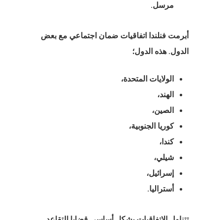
مرسل.
ل
أبرمت فنلندا اتفاقيات ضمان اجتماعي مع بعض
الدول. هذه الدول؛
 البيانات
الولايات المتحدة،
الهند،
البحث
الصين،
البحث عن
كوريا الجنوبية،
ء
كندا،
شيلي،
 الدفع فشلت
إسرائيل،
أستراليا.
 أسعار الوكيل
تتناول الاتفاقيات بشكل أساسي قضايا التقاعد.