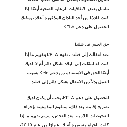
تشمل بعض الاتفاقيات الرعاية الصحية أيضًا. إذا
كنت قادمًا من أحد البلدان المذكورة أعلاه، يمكنك
الحصول على دعم KELA.
 الدولة التي
ؤهل لها؟
حق العيش في فنلندا
 إستونيا
عند انتقالك إلى فنلندا، تقوم KELA بتقييم ما إذا
كنت قد انتقلت إلى البلاد بشكل دائم أم لا. لديك
ا في تركيا
أيضًا الحق في الاستفادة من دعم Kela بسبب
العمل بدلاً من الانتقال بشكل دائم إلى فنلندا.
ات
 الخروج
للحصول على دعم KELA، يجب أن يكون لديك
تصريح إقامة. بعد ذلك، ستقوم المؤسسة بإجراء
الفحوصات اللازمة. بعد الفحص، سيتم تقييم ما إذا
كانت الحياة مستمرة أم لا. اعتبارًا من عام 2019،