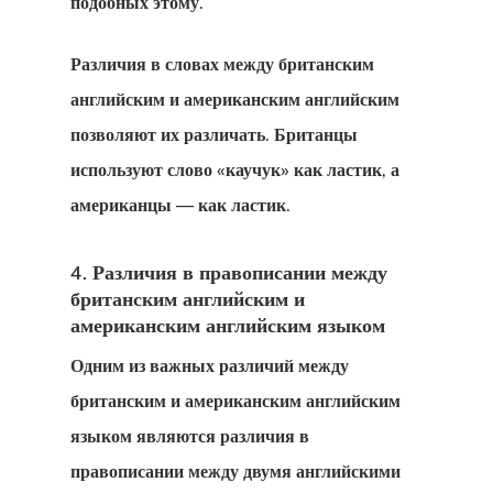
Клиентский
подобных этому.
Портал
Различия в словах между британским
Коммуникац
английским и американским английским
позволяют их различать. Британцы
Консультаци
используют слово «каучук» как ластик, а
Соглашение
американцы — как ластик.
Консультаци
4. Различия в правописании между
Соглашение
британским английским и
американским английским языком
Латвийская
Одним из важных различий между
Программа
британским и американским английским
Стартап-Виз
языком являются
различия в
правописании между двумя английскими