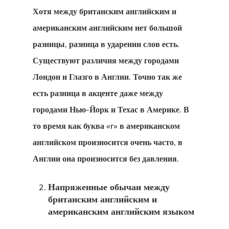
Хотя между британским английским и
американским английским нет большой
разницы, разница в ударении слов есть.
GDPR
Существуют различия между городами
Блог Эстони
Лондон и Глазго в Англии. Точно так же
есть разница в акценте даже между
Британские 
городами Нью-Йорк и Техас в Америке. В
Для Новатор
то время как буква «r» в американском
Стартапов
английском произносится очень часто, в
Англии она произносится без давления.
Вид На
Напряженные обычаи между
Жительство 
британским английским и
Греции
американским английским языком