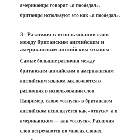
американцы говорят «я пообедал»,
Для Какой
британцы используют это как «я пообедал».
Страны Вы
3- Различия в использовании слов
Имеете Прав
между британским английским и
американским английским языком
Запрос На П
Самые большие различия между
Клиентов
британским английским и американским
английским языком заключаются в
Заявка На
различиях в использовании слов.
Консультаци
Например, слово «отпуск» в британском
Заявление
английском используется как «отпуск», а в
американском — как «отпуск». Различия
Агентства
слов встречаются во многих словах,