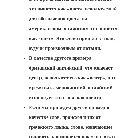
Подтвержде
это пишется как «цвет», используемый
Об Оплате
для обозначения цвета, на
американском английском это пишется
Поисковый
как «цвет». Это слово пришло в язык,
Запрос
будучи производным от латыни.
В качестве другого примера,
Политика
британский английский, что означает
Данных
центр, использует его как «центр», в то
Прейскурант
время как американский английский
использует это слово как «центр».
Цена Агента
Если мы приведем другой пример в
Программа
качестве слов, происходящих от
Стартап-Виз
греческого языка, слово, означающее
говорить, упоминается как «диалог» в