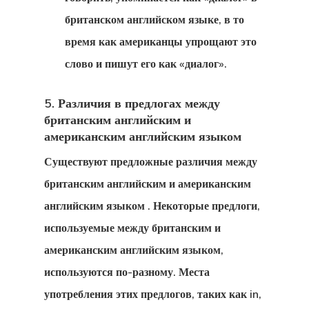
Эстонию
британском английском языке, в то
Стартап-Виза
время как американцы упрощают это
Финляндию
слово и пишут его как «диалог».
Товары
5. Различия в предлогах между
британским английским и
Финляндия
американским английским языком
Существуют предложные различия между
Эстония
британским английским и американским
Эстония
английским языком
. Некоторые предлоги,
используемые между британским и
Эстонская
американским английским языком,
Программа 
используются по-разному. Места
Индивидуал
употребления этих предлогов, таких как in,