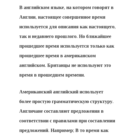
Недвижимос
В английском языке, на котором говорят в
Золотая Виз
Англии, настоящее совершенное время
Вид На
используется для описания как настоящего,
так и недавнего прошлого. Но ближайшее
Жительство 
прошедшее время используется только как
Разрешение 
прошедшее время в американском
Работу В
английском. Британцы не используют это
Европейском
время в прошедшем времени.
Союзе
Американский английский использует
Временный 
более простую грамматическую структуру.
На Жительст
Англичане составляют предложения в
соответствии с правилами при составлении
ЕС — Прогр
предложений. Например; В то время как
Стартап-Виз