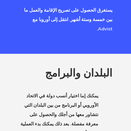
 الإقامة
يستغرق الحصول على تصريح الإقامة والعمل ما
ة للاتحاد
بين خمسة وستة أشهر. انتقل إلى أوروبا مع
وبي – برامج
Advist.
ة بدء التشغيل
 الإقامة مع
ت اليونان –
البلدان والبرامج
 الذهبية
 الاستشارات
يمكنك إما اختيار أنسب دولة في الاتحاد
الأوروبي أو البرنامج من بين البلدان التي
 الوكالة
نتشاور معها من أجلك والحصول على
ل
معرفة مفصلة. بعد ذلك يمكنك بدء العملية