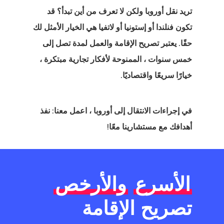
يل في إستونيا
تريد نقل أوروبا ولكن لا تعرف من أين تبدأ؟ قد
تكون فنلندا أو إستونيا أو لاتفيا هي الخيار الأمثل لك
ج تأشيرة بدء
حقًا. يعتبر تصريح الإقامة والعمل لمدة تصل إلى
يل في فنلندا
خمس سنوات ، الممنوحة لأفكار تجارية مبتكرة ،
ج تأشيرة بدء
خيارًا سريعًا واقتصاديًا.
يل في لاتفيا
في إجراءات الانتقال إلى أوروبا ، اعمل معنا: نفذ
العميل
أهدافك مع مستشارينا معًا!
ات المملكة
دة للمبتكرين
الأسرع
والأرخص
كات الناشئة
تصريح الإقامة
الدفعة