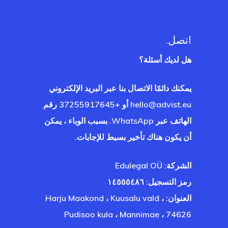
 الدولة التي
ؤهل لها؟
اتصل.
 إستونيا
هل لديك أسئلة؟
ا في تركيا
يمكنك دائمًا الاتصال بنا عبر البريد الإلكتروني
hello@advist.eu
أو +37255917645 رقم
ات
الهاتف عبر WhatsApp. بسبب الوباء ، يمكن
أن يكون هناك تأخير بسيط للإجابات.
 الخروج
الشركة: Edulegal OÜ
رمز التسجيل: ١٤٥٥٥٤٨٦
العنوان: Harju Maakond ، Kuusalu vald ،
Pudisoo kula ، Mannimae ، 74626