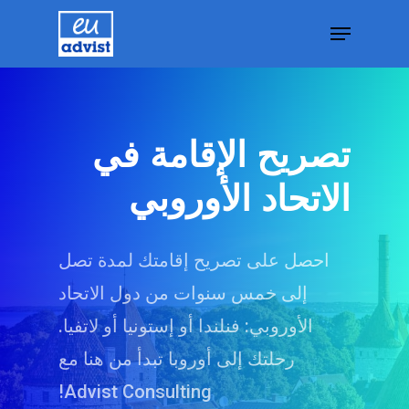
Hit enter to search or ESC to close
تصريح الإقامة في
الاتحاد الأوروبي
احصل على تصريح إقامتك لمدة تصل
يا
إلى خمس سنوات من دول الاتحاد
يا
الأوروبي: فنلندا أو إستونيا أو لاتفيا.
رحلتك إلى أوروبا تبدأ من هنا مع
ية استشارية
Advist Consulting!