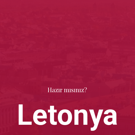
Hazır mısınız?
Letonya