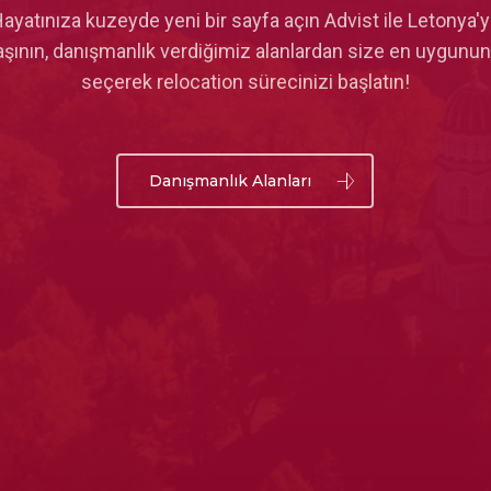
ayatınıza kuzeyde yeni bir sayfa açın Advist ile Letonya'
aşının, danışmanlık verdiğimiz alanlardan size en uygunu
seçerek relocation sürecinizi başlatın!
Danışmanlık Alanları