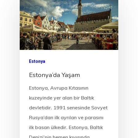
Programı
Estonya Blog
Estonya Şirke
Kuruluşu
Estonya
Estonya Start
Estonya’da Yaşam
Vize Programı
Estonya, Avrupa Kıtasının
EU Temporary
kuzeyinde yer alan bir Baltık
Residence Per
devletidir. 1991 senesinde Sovyet
Rusya’dan ilk ayrılan ve parasını
– Startup Vis
ilk basan ülkedir. Estonya, Baltık
Programs
Denizi’nin hemen kıyısında…