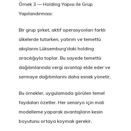
Örnek 3 — Holding Yapısı ile Grup
EU Temporary
Yapılandırması:
Residence Per
Bir grup şirket, aktif operasyonları farklı
– Startup Vis
ülkelerde tutarken, yatırım ve temettü
Programs
akışlarını Lüksemburg’daki holding
aracılığıyla toplar. Bu sayede temettü
Finladiya Star
dağılımlarında vergi avantajı elde eder ve
Vize Programı
sermaye dağıtımlarını daha esnek yönetir.
Finlandiya
Bu örnekler, uygulamada görülen temel
faydaları özetler. Her senaryo için mali
GDPR
modelleme yaparak avantajların kesin
İletişim
boyutunu ortaya koymak gerekir.