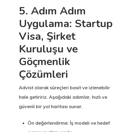
İngiltere Inno
5. Adım Adım
& Start-Up Viz
Uygulama: Startup
Letonya
Visa, Şirket
Letonya Start
Kuruluşu ve
Vize Programı
Göçmenlik
Çözümleri
Veri Politikası
Yunanistan
Advist olarak süreçleri basit ve izlenebilir
hale getiririz. Aşağıdaki adımlar, hızlı ve
Gayrimenkul I
güvenli bir yol haritası sunar.
Oturma İzni –
Golden Visa
Ön değerlendirme: İş modeli ve hedef