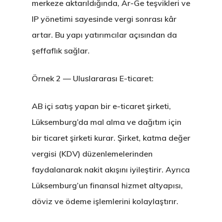
merkeze aktarıldığında, Ar-Ge teşvikleri ve
Talebi
IP yönetimi sayesinde vergi sonrası kâr
artar. Bu yapı yatırımcılar açısından da
Estonya
şeffaflık sağlar.
Estonya Birey
Örnek 2 — Uluslararası E-ticaret:
Yatırımcı
Programı
AB içi satış yapan bir e-ticaret şirketi,
Lüksemburg’da mal alma ve dağıtım için
Estonya Blog
bir ticaret şirketi kurar. Şirket, katma değer
vergisi (KDV) düzenlemelerinden
Estonya Şirke
faydalanarak nakit akışını iyileştirir. Ayrıca
Kuruluşu
Lüksemburg’un finansal hizmet altyapısı,
Estonya Start
döviz ve ödeme işlemlerini kolaylaştırır.
Vize Programı