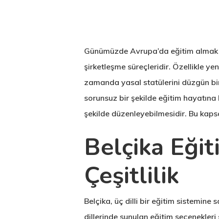
Günümüzde Avrupa’da eğitim almak iste
şirketleşme süreçleridir. Özellikle ye
zamanda yasal statülerini düzgün bir
sorunsuz bir şekilde eğitim hayatına
şekilde düzenleyebilmesidir. Bu kapsam
Belçika Eğit
Çeşitlilik
Hit enter to search or ESC to close
Belçika, üç dilli bir eğitim sistemin
dillerinde sunulan eğitim seçenekleri