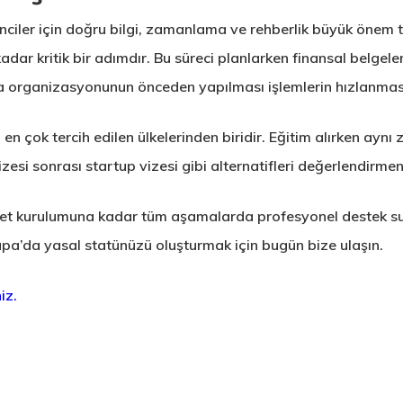
ciler için doğru bilgi, zamanlama ve rehberlik büyük önem ta
ar kritik bir adımdır. Bu süreci planlarken finansal belgeler
a organizasyonunun önceden yapılması işlemlerin hızlanması
n çok tercih edilen ülkelerinden biridir. Eğitim alırken aynı
zesi sonrası startup vizesi gibi alternatifleri değerlendirmeni
irket kurulumuna kadar tüm aşamalarda profesyonel destek su
pa’da yasal statünüzü oluşturmak için bugün bize ulaşın.
iz.