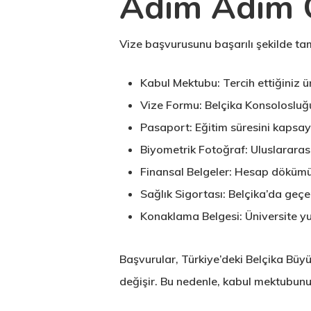
Adım Adım Ö
Vize başvurusunu başarılı şekilde tam
Kabul Mektubu:
Tercih ettiğiniz 
Vize Formu:
Belçika Konsolosluğu
Pasaport:
Eğitim süresini kapsa
Biyometrik Fotoğraf:
Uluslararas
Finansal Belgeler:
Hesap dökümü, 
Sağlık Sigortası:
Belçika’da geçer
Konaklama Belgesi:
Üniversite yu
Başvurular, Türkiye’deki Belçika Büy
değişir. Bu nedenle, kabul mektubunu 