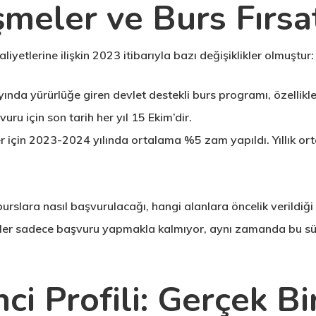
meler ve Burs Fırsat
iyetlerine ilişkin 2023 itibarıyla bazı değişiklikler olmuştur:
ında yürürlüğe giren devlet destekli burs programı, özellikl
ru için son tarih her yıl 15 Ekim’dir.
er için 2023-2024 yılında ortalama %5 zam yapıldı. Yıllık or
urslara nasıl başvurulacağı, hangi alanlara öncelik verildiğ
iler sadece başvuru yapmakla kalmıyor, aynı zamanda bu süre
i Profili: Gerçek Bi