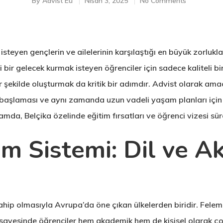
By
Advist Eu
Nisan 3, 2025
No Comments
yen gençlerin ve ailelerinin karşılaştığı en büyük zorluklar
ni bir gelecek kurmak isteyen öğrenciler için sadece kaliteli bi
 şekilde oluşturmak da kritik bir adımdır. Advist olarak ama
 başlaması ve aynı zamanda uzun vadeli yaşam planları için 
da, Belçika özelinde eğitim fırsatları ve öğrenci vizesi süreçl
im Sistemi: Dil ve 
e sahip olmasıyla Avrupa’da öne çıkan ülkelerden biridir. Fe
 sayesinde öğrenciler hem akademik hem de kişisel olarak çok