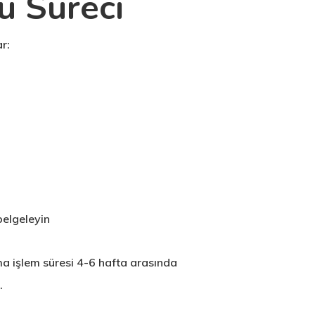
u Süreci
r:
belgeleyin
ma işlem süresi 4-6 hafta arasında
.