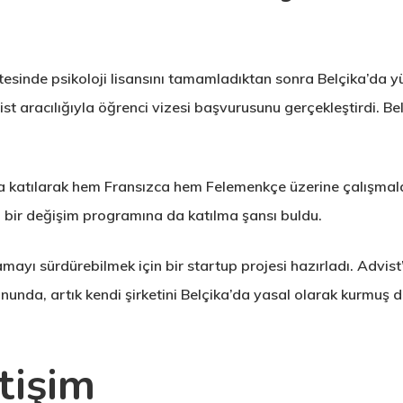
itesinde psikoloji lisansını tamamladıktan sonra Belçika’da 
t aracılığıyla öğrenci vizesi başvurusunu gerçekleştirdi. Bel
ına katılarak hem Fransızca hem Felemenkçe üzerine çalışmala
bir değişim programına da katılma şansı buldu.
ayı sürdürebilmek için bir startup projesi hazırladı. Advist’i
onunda, artık kendi şirketini Belçika’da yasal olarak kurmuş
tişim