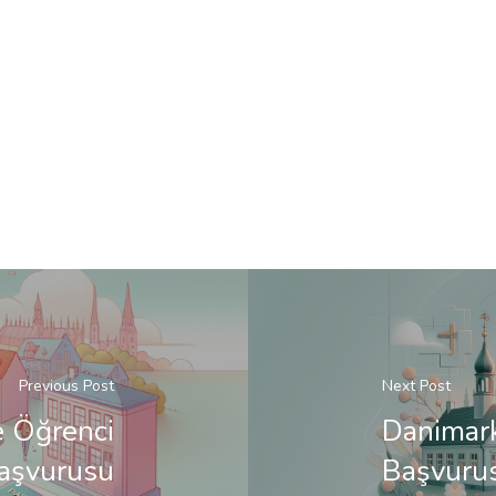
Previous Post
Next Post
e Öğrenci
Danimark
Başvurusu
Başvuru