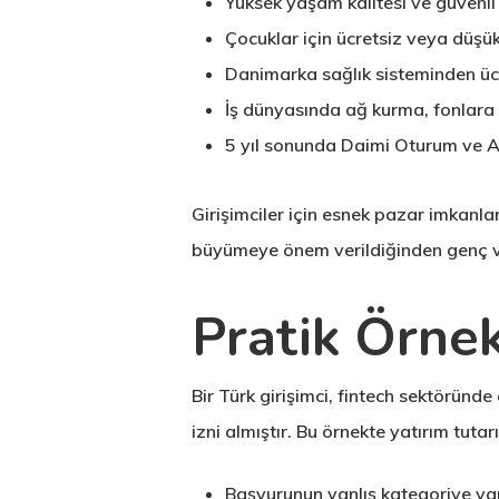
Yüksek yaşam kalitesi ve güvenli 
Çocuklar için ücretsiz veya düşük
Danimarka sağlık sisteminden üc
İş dünyasında ağ kurma, fonlara v
5 yıl sonunda Daimi Oturum ve A
Girişimciler için esnek pazar imkanla
büyümeye önem verildiğinden genç ve y
Pratik Örnek
Bir Türk girişimci, fintech sektöründ
izni almıştır. Bu örnekte yatırım tuta
Başvurunun yanlış kategoriye yap