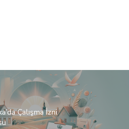
a’da Çalışma İzni
su