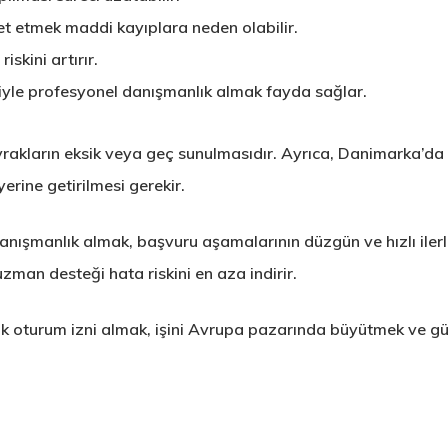
t etmek maddi kayıplara neden olabilir.
iskini artırır.
iyle profesyonel danışmanlık almak fayda sağlar.
vrakların eksik veya geç sunulmasıdır. Ayrıca, Danimarka’da ş
erine getirilmesi gerekir.
anışmanlık almak, başvuru aşamalarının düzgün ve hızlı ilerl
zman desteği hata riskini en aza indirir.
 oturum izni almak, işini Avrupa pazarında büyütmek ve güv