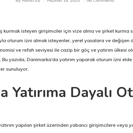
By
Advist Eu
Haziran 14, 2025
No Comments
urmak isteyen girişimciler için vize alma ve şirket kurma s
luyla oturum izni almak isteyenler, yerel yasalara ve değiş
omisi ve refah seviyesi ile cazip bir göç ve yatırım ülkesi ol
u yazıda, Danimarka’da yatırım yaparak oturum izni elde etm
ber sunuluyor.
a Yatırıma Dayalı Ot
yatırım yapılan şirket üzerinden yabancı girişimcilere veya y