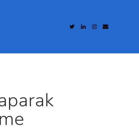
Yaparak
tme