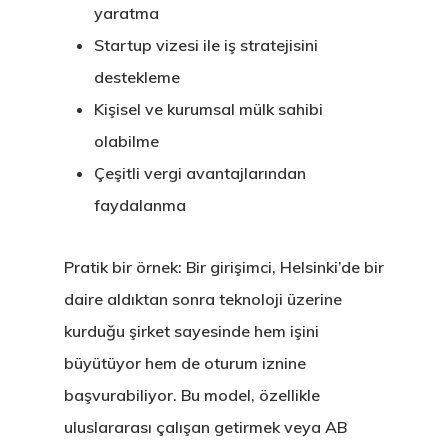
yaratma
Startup vizesi ile iş stratejisini
destekleme
Kişisel ve kurumsal mülk sahibi
olabilme
Çeşitli vergi avantajlarından
faydalanma
Pratik bir örnek: Bir girişimci, Helsinki’de bir
daire aldıktan sonra teknoloji üzerine
Avrupa Birliği
kurduğu şirket sayesinde hem işini
Oturma Ve
büyütüyor hem de oturum iznine
Çalışma İzni
başvurabiliyor. Bu model, özellikle
uluslararası çalışan getirmek veya AB
Danışan Aran