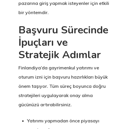
pazarına giriş yapmak isteyenler için etkili
Talebi
bir yöntemdir.
Estonya
Başvuru Sürecinde
Estonya Birey
İpuçları ve
Yatırımcı
Stratejik Adımlar
Programı
Finlandiya’da gayrimenkul yatırımı ve
Estonya Blog
oturum izni için başvuru hazırlıkları büyük
önem taşıyor. Tüm süreç boyunca doğru
Estonya Şirke
stratejileri uygulayarak onay alma
Kuruluşu
gücünüzü artırabilirsiniz.
Estonya Start
Yatırımı yapmadan önce piyasayı
Vize Programı