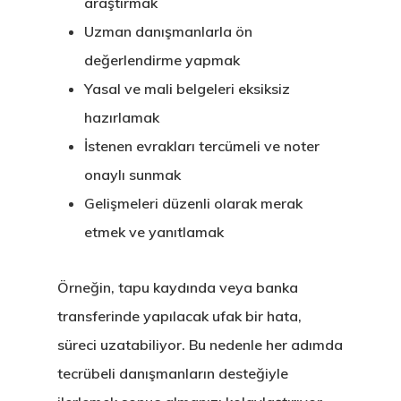
araştırmak
Uzman danışmanlarla ön
EU Temporary
değerlendirme yapmak
Residence Per
Yasal ve mali belgeleri eksiksiz
– Startup Vis
hazırlamak
Programs
İstenen evrakları tercümeli ve noter
onaylı sunmak
Finladiya Star
Gelişmeleri düzenli olarak merak
Vize Programı
etmek ve yanıtlamak
Finlandiya
Örneğin, tapu kaydında veya banka
GDPR
transferinde yapılacak ufak bir hata,
süreci uzatabiliyor. Bu nedenle her adımda
İletişim
tecrübeli danışmanların desteğiyle