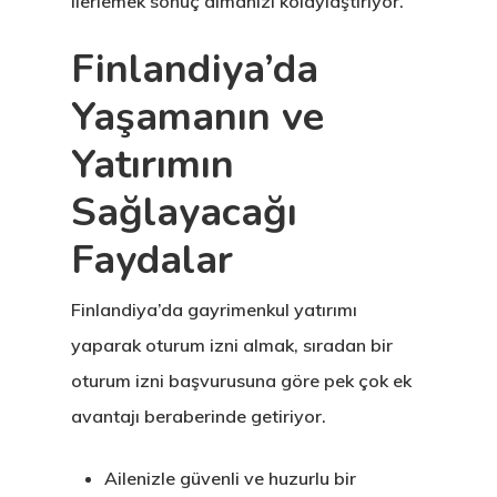
ilerlemek sonuç almanızı kolaylaştırıyor.
İngiltere Inno
& Start-Up Viz
Finlandiya’da
Yaşamanın ve
Letonya
Yatırımın
Letonya Start
Sağlayacağı
Vize Programı
Faydalar
Veri Politikası
Finlandiya’da gayrimenkul yatırımı
Yunanistan
yaparak oturum izni almak, sıradan bir
Gayrimenkul I
oturum izni başvurusuna göre pek çok ek
Oturma İzni –
avantajı beraberinde getiriyor.
Golden Visa
Ailenizle güvenli ve huzurlu bir