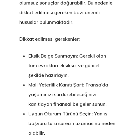
olumsuz sonuçlar doğurabilir. Bu nedenle
Letonya Start
dikkat edilmesi gereken bazı önemli
Vize Programı
hususlar bulunmaktadır.
Veri Politikası
Dikkat edilmesi gerekenler:
Yunanistan
Eksik Belge Sunmayın:
Gerekli olan
Gayrimenkul I
tüm evrakları eksiksiz ve güncel
Oturma İzni –
şekilde hazırlayın.
Golden Visa
Mali Yeterlilik Kanıtı Şart:
Fransa’da
yaşamınızı sürdürebileceğinizi
kanıtlayan finansal belgeler sunun.
Uygun Oturum Türünü Seçin:
Yanlış
başvuru türü sürecin uzamasına neden
olabilir.