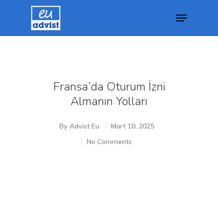
Hit enter to search or ESC to close
Fransa’da Oturum İzni
Almanın Yolları
By
Advist Eu
Mart 10, 2025
No Comments