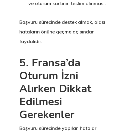
ve oturum kartının teslim alınması.
Programs
Başvuru sürecinde destek almak, olası
Finladiya Star
hataların önüne geçme açısından
Vize Programı
faydalıdır.
Finlandiya
5. Fransa’da
GDPR
Oturum İzni
İletişim
Alırken Dikkat
Edilmesi
İngiltere Inno
& Start-Up Viz
Gerekenler
Letonya
Başvuru sürecinde yapılan hatalar,