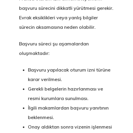
Estonya Birey
başvuru sürecini dikkatli yürütmesi gerekir.
Yatırımcı
Evrak eksiklikleri veya yanlış bilgiler
Programı
sürecin aksamasına neden olabilir.
Estonya Blog
Başvuru süreci şu aşamalardan
oluşmaktadır:
Estonya Şirke
Kuruluşu
Başvuru yapılacak oturum izni türüne
karar verilmesi.
Estonya Start
Gerekli belgelerin hazırlanması ve
Vize Programı
resmi kurumlara sunulması.
İlgili makamlardan başvuru yanıtının
EU Temporary
beklenmesi.
Residence Per
Onay aldıktan sonra vizenin işlenmesi
– Startup Vis