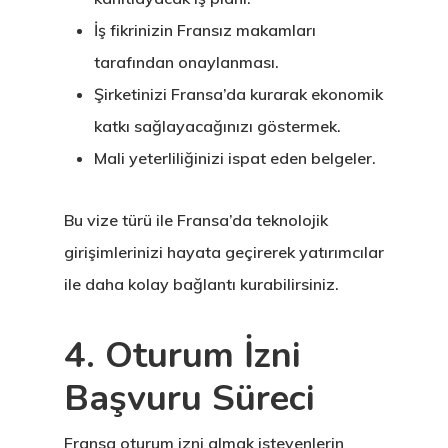
İş fikrinizin Fransız makamları
tarafından onaylanması.
Şirketinizi Fransa’da kurarak ekonomik
katkı sağlayacağınızı göstermek.
Mali yeterliliğinizi ispat eden belgeler.
Avrupa Birliği
Oturma Ve
Bu vize türü ile Fransa’da teknolojik
girişimlerinizi hayata geçirerek yatırımcılar
Çalışma İzni
ile daha kolay bağlantı kurabilirsiniz.
Danışan Aran
4. Oturum İzni
Talebi
Başvuru Süreci
Estonya
Fransa oturum izni almak isteyenlerin