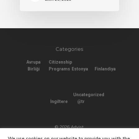
Categories
Avrupa
Citizenship
Birliği
Programs
Estonya
Finlandiya
Uncategorized
İngiltere
@tr
© 2026 Advist.
We use cookies on our website to provide you with the