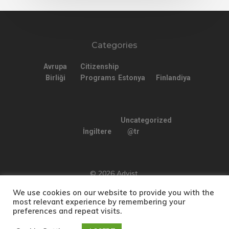
Categories
Avrupa
Citizenship
Birliği
Programs
Estonya
Finlandiya
Uncategorized
İngiltere
@tr
© 2026 Advist.
We use cookies on our website to provide you with the
most relevant experience by remembering your
preferences and repeat visits.
Türkçe