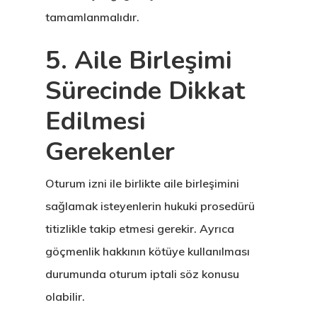
tamamlanmalıdır.
Vize Programı
5. Aile Birleşimi
Veri Politikası
Sürecinde Dikkat
Yunanistan
Edilmesi
Gayrimenkul I
Gerekenler
Oturma İzni –
Golden Visa
Oturum izni ile birlikte aile birleşimini
sağlamak isteyenlerin hukuki prosedürü
titizlikle takip etmesi gerekir. Ayrıca
göçmenlik hakkının kötüye kullanılması
durumunda oturum iptali söz konusu
olabilir.