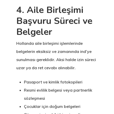
Yatırımcı
4. Aile Birleşimi
Programı
Başvuru Süreci ve
Estonya Blog
Belgeler
Estonya Şirke
Hollanda aile birleşimi işlemlerinde
Kuruluşu
belgelerin eksiksiz ve zamanında ind’ye
sunulması gereklidir. Aksi halde izin süreci
Estonya Start
uzar ya da ret cevabı alınabilir.
Vize Programı
Pasaport ve kimlik fotokopileri
EU Temporary
Resmi evlilik belgesi veya partnerlik
Residence Per
sözleşmesi
– Startup Vis
Çocuklar için doğum belgeleri