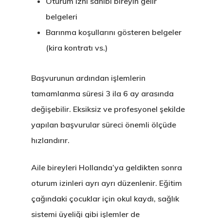
Programs
Oturum izni sahibi bireyin gelir
belgeleri
Finladiya Star
Barınma koşullarını gösteren belgeler
Vize Programı
(kira kontratı vs.)
Finlandiya
Başvurunun ardından işlemlerin
GDPR
tamamlanma süresi 3 ila 6 ay arasında
değişebilir. Eksiksiz ve profesyonel şekilde
İletişim
yapılan başvurular süreci önemli ölçüde
hızlandırır.
İngiltere Inno
& Start-Up Viz
Aile bireyleri Hollanda’ya geldikten sonra
oturum izinleri ayrı ayrı düzenlenir. Eğitim
Letonya
çağındaki çocuklar için okul kaydı, sağlık
Letonya Start
sistemi üyeliği gibi işlemler de