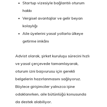
Startup vizesiyle bağlantılı oturum
hakkı
Vergisel avantajlar ve gelir beyan
kolaylığı
Aile üyelerini yasal yollarla ülkeye
Avrupa Birliği
getirme imkânı
Oturma Ve
Çalışma İzni
Advist olarak, şirket kuruluşu sürecini hızlı
ve yasal çerçevede tamamlayarak,
Danışan Aran
oturum izni başvurusu için gerekli
Talebi
belgelerin hazırlanmasını sağlıyoruz.
Böylece girişimciler yalnızca işine
Estonya
odaklanırken, aile bütünlüğü konusunda
Estonya Birey
da destek alabiliyor.