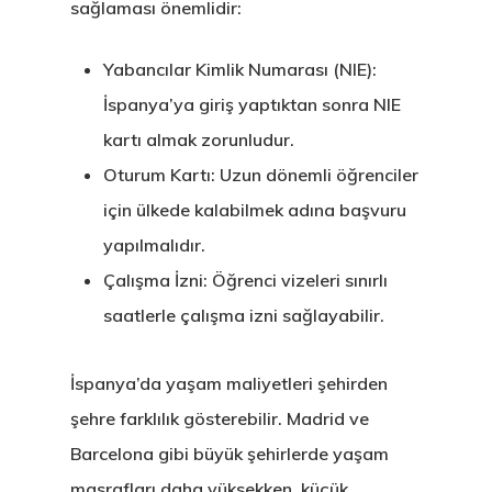
Vize Programı
sağlaması önemlidir:
EU Temporary
Yabancılar Kimlik Numarası (NIE):
Residence Per
İspanya’ya giriş yaptıktan sonra NIE
kartı almak zorunludur.
– Startup Vis
Oturum Kartı:
Uzun dönemli öğrenciler
Programs
için ülkede kalabilmek adına başvuru
Finladiya Star
yapılmalıdır.
Çalışma İzni:
Öğrenci vizeleri sınırlı
Vize Programı
saatlerle çalışma izni sağlayabilir.
Finlandiya
İspanya’da yaşam maliyetleri şehirden
GDPR
şehre farklılık gösterebilir. Madrid ve
İletişim
Barcelona gibi büyük şehirlerde yaşam
masrafları daha yüksekken, küçük