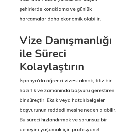
İngiltere Inno
şehirlerde konaklama ve günlük
& Start-Up Viz
harcamalar daha ekonomik olabilir.
Letonya
Vize Danışmanlığı
Letonya Start
ile Süreci
Vize Programı
Kolaylaştırın
Veri Politikası
İspanya’da öğrenci vizesi almak, titiz bir
hazırlık ve zamanında başvuru gerektiren
Yunanistan
bir süreçtir. Eksik veya hatalı belgeler
Gayrimenkul I
başvurunun reddedilmesine neden olabilir.
Oturma İzni –
Bu süreci hızlandırmak ve sorunsuz bir
Golden Visa
deneyim yaşamak için profesyonel