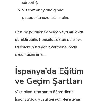
Danışan Aran
sürebilir).
Talebi
Vizeniz onaylandığında
pasaportunuzu teslim alın.
Estonya
Bazı başvurular ek belge veya mülakat
Estonya Birey
gerektirebilir. Konsolosluktan gelen ek
Yatırımcı
taleplere hızla yanıt vermek sürecin
Programı
aksamasını önler.
Estonya Blog
İspanya’da Eğitim
Estonya Şirke
ve Geçim Şartları
Kuruluşu
Vize alındıktan sonra öğrencilerin
Estonya Start
İspanya’daki yasal gerekliliklere uyum