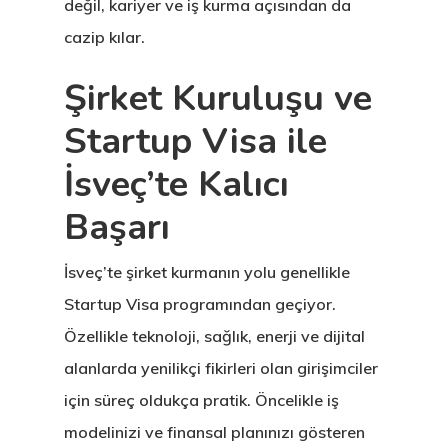
Programı
değil, kariyer ve iş kurma açısından da
cazip kılar.
Estonya Blog
Şirket Kuruluşu ve
Estonya Şirke
Startup Visa ile
Kuruluşu
İsveç’te Kalıcı
Estonya Start
Başarı
Vize Programı
İsveç’te şirket kurmanın yolu genellikle
EU Temporary
Startup Visa programından geçiyor.
Residence Per
Özellikle teknoloji, sağlık, enerji ve dijital
– Startup Vis
alanlarda yenilikçi fikirleri olan girişimciler
Programs
için süreç oldukça pratik. Öncelikle iş
modelinizi ve finansal planınızı gösteren