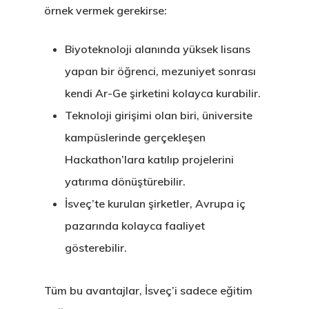
örnek vermek gerekirse:
Biyoteknoloji alanında yüksek lisans
Avrupa Birliği
yapan bir öğrenci, mezuniyet sonrası
Oturma Ve
kendi Ar-Ge şirketini kolayca kurabilir.
Teknoloji girişimi olan biri, üniversite
Çalışma İzni
kampüslerinde gerçekleşen
Danışan Aran
Hackathon’lara katılıp projelerini
Talebi
yatırıma dönüştürebilir.
İsveç’te kurulan şirketler, Avrupa iç
Estonya
pazarında kolayca faaliyet
gösterebilir.
Estonya Birey
Yatırımcı
Tüm bu avantajlar, İsveç’i sadece eğitim