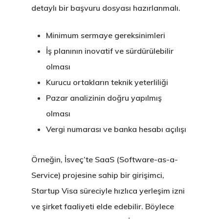
Finladiya Star
detaylı bir başvuru dosyası hazırlanmalı.
Vize Programı
Minimum sermaye gereksinimleri
Finlandiya
İş planının inovatif ve sürdürülebilir
olması
GDPR
Kurucu ortakların teknik yeterliliği
İletişim
Pazar analizinin doğru yapılmış
olması
İngiltere Inno
Vergi numarası ve banka hesabı açılışı
& Start-Up Viz
Örneğin, İsveç’te SaaS (Software-as-a-
Letonya
Service) projesine sahip bir girişimci,
Letonya Start
Startup Visa süreciyle hızlıca yerleşim izni
ve şirket faaliyeti elde edebilir. Böylece
Vize Programı