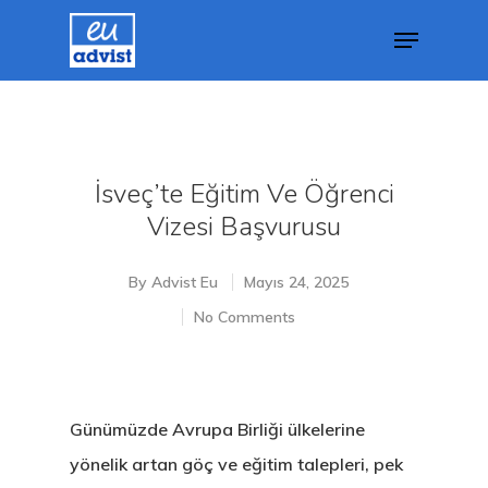
Hit enter to search or ESC to close
İsveç’te Eğitim Ve Öğrenci
Vizesi Başvurusu
By
Advist Eu
Mayıs 24, 2025
No Comments
Günümüzde Avrupa Birliği ülkelerine
yönelik artan göç ve eğitim talepleri, pek