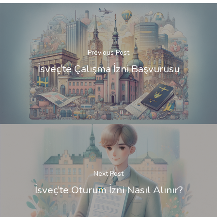
Previous Post
İsveç’te Çalışma İzni Başvurusu
Next Post
İsveç’te Oturum İzni Nasıl Alınır?