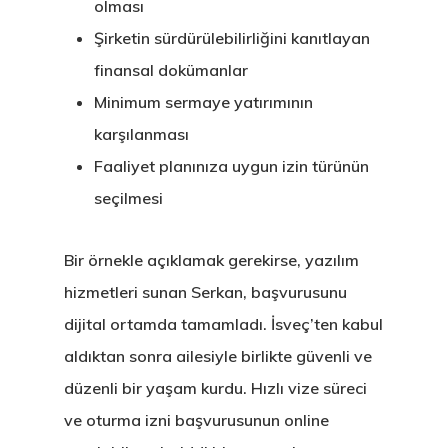
olması
Şirketin sürdürülebilirliğini kanıtlayan
finansal dokümanlar
Minimum sermaye yatırımının
karşılanması
Faaliyet planınıza uygun izin türünün
seçilmesi
Avrupa Birliği
Bir örnekle açıklamak gerekirse, yazılım
hizmetleri sunan Serkan, başvurusunu
Oturma Ve
dijital ortamda tamamladı. İsveç’ten kabul
Çalışma İzni
aldıktan sonra ailesiyle birlikte güvenli ve
Danışan Aran
düzenli bir yaşam kurdu. Hızlı vize süreci
ve oturma izni başvurusunun online
Talebi