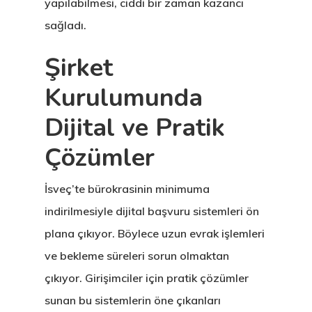
yapılabilmesi, ciddi bir zaman kazancı
Estonya
sağladı.
Estonya Birey
Şirket
Yatırımcı
Kurulumunda
Programı
Dijital ve Pratik
Estonya Blog
Çözümler
Estonya Şirke
İsveç’te bürokrasinin minimuma
Kuruluşu
indirilmesiyle dijital başvuru sistemleri ön
plana çıkıyor. Böylece uzun evrak işlemleri
Estonya Start
ve bekleme süreleri sorun olmaktan
Vize Programı
çıkıyor. Girişimciler için pratik çözümler
sunan bu sistemlerin öne çıkanları
EU Temporary