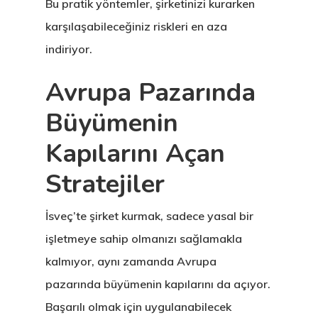
& Start-Up Viz
Bu pratik yöntemler, şirketinizi kurarken
karşılaşabileceğiniz riskleri en aza
Letonya
indiriyor.
Letonya Start
Avrupa Pazarında
Vize Programı
Büyümenin
Veri Politikası
Kapılarını Açan
Yunanistan
Stratejiler
Gayrimenkul I
İsveç’te şirket kurmak, sadece yasal bir
Oturma İzni –
işletmeye sahip olmanızı sağlamakla
Golden Visa
kalmıyor, aynı zamanda Avrupa
pazarında büyümenin kapılarını da açıyor.
Başarılı olmak için uygulanabilecek