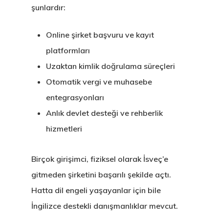
şunlardır:
Residence Per
– Startup Vis
Online şirket başvuru ve kayıt
platformları
Programs
Uzaktan kimlik doğrulama süreçleri
Finladiya Star
Otomatik vergi ve muhasebe
Vize Programı
entegrasyonları
Anlık devlet desteği ve rehberlik
Finlandiya
hizmetleri
GDPR
Birçok girişimci, fiziksel olarak İsveç’e
İletişim
gitmeden şirketini başarılı şekilde açtı.
Hatta dil engeli yaşayanlar için bile
İngiltere Inno
İngilizce destekli danışmanlıklar mevcut.