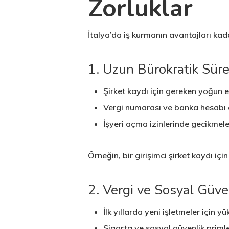
Zorluklar
İtalya’da iş kurmanın avantajları kad
1. Uzun Bürokratik Süre
Şirket kaydı için gereken yoğun ev
Vergi numarası ve banka hesabı
İşyeri açma izinlerinde gecikmele
Örneğin, bir girişimci şirket kaydı iç
2. Vergi ve Sosyal Güve
İlk yıllarda yeni işletmeler için y
Sigorta ve sosyal güvenlik primle