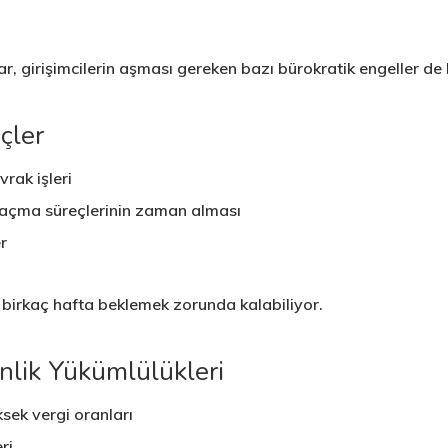
ar, girişimcilerin aşması gereken bazı bürokratik engeller de
çler
rak işleri
 açma süreçlerinin zaman alması
r
in birkaç hafta beklemek zorunda kalabiliyor.
nlik Yükümlülükleri
üksek vergi oranları
ri