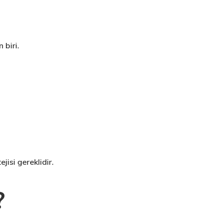
 biri.
jisi gereklidir.
?