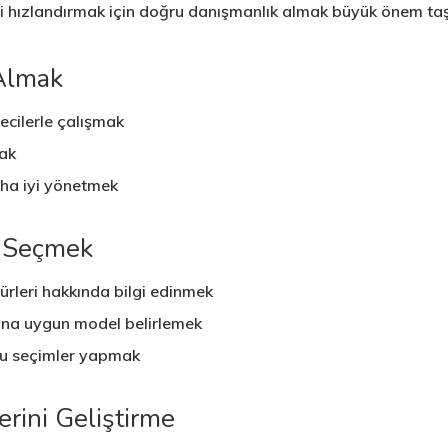
ri hızlandırmak için doğru danışmanlık almak büyük önem taş
 Almak
cilerle çalışmak
mak
aha iyi yönetmek
ı Seçmek
 türleri hakkında bilgi edinmek
rına uygun model belirlemek
ru seçimler yapmak
erini Geliştirme