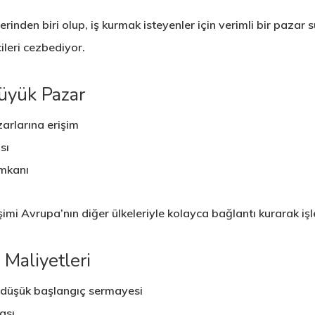
inden biri olup, iş kurmak isteyenler için verimli bir pazar s
cileri cezbediyor.
Büyük Pazar
arlarına erişim
sı
imkanı
şimi Avrupa’nın diğer ülkeleriyle kolayca bağlantı kurarak işler
 Maliyetleri
a düşük başlangıç sermayesi
ası