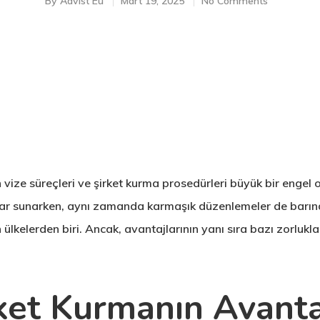
By
Advist Eu
Mart 19, 2025
No Comments
ize süreçleri ve şirket kurma prosedürleri büyük bir engel olu
satlar sunarken, aynı zamanda karmaşık düzenlemeler de barınd
en ülkelerden biri. Ancak, avantajlarının yanı sıra bazı zorl
rket Kurmanın Avanta