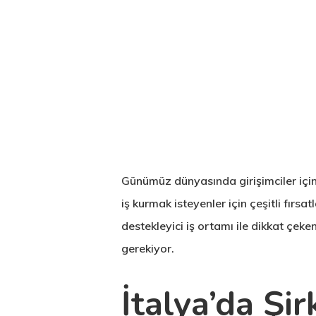
Günümüz dünyasında girişimciler için v
iş kurmak isteyenler için çeşitli fır
destekleyici iş ortamı ile dikkat çek
gerekiyor.
Hit enter to search or ESC to close
İtalya’da Şi