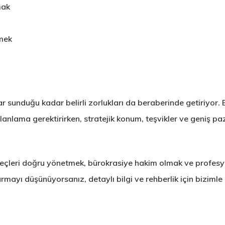
mak
rmek
ar sunduğu kadar belirli zorlukları da beraberinde getiriyor.
 planlama gerektirirken, stratejik konum, teşvikler ve geniş paz
süreçleri doğru yönetmek, bürokrasiye hakim olmak ve profes
kurmayı düşünüyorsanız, detaylı bilgi ve rehberlik için bizimle 