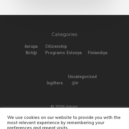
Categories
Avrupa
Citizenship
Birliği
Programs
Estonya
Finlandiya
Uncategorized
İngiltere
@tr
© 2026 Advist.
We use cookies on our website to provide you with the
most relevant experience by remembering your
preferences and repeat visits.