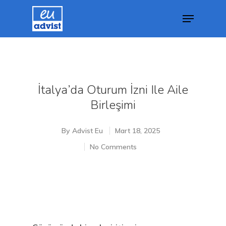
Hit enter to search or ESC to close
İtalya’da Oturum İzni Ile Aile
Birleşimi
By
Advist Eu
Mart 18, 2025
No Comments