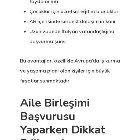
faydalanma
Çocuklar için ücretsiz eğitim olanakları
AB içerisinde serbest dolaşım imkanı
Uzun vadede İtalyan vatandaşlığına
başvurma şansı
Avrupa Birliği
Bu avantajlar, özellikle Avrupa’da iş kurma
Oturma Ve
ve yaşama planı olan kişiler için büyük
Çalışma İzni
fırsatlar sunmaktadır.
Danışan Aran
Aile Birleşimi
Talebi
Başvurusu
Estonya
Yaparken Dikkat
Estonya Birey