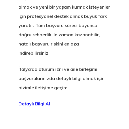
Letonya Start
almak ve yeni bir yaşam kurmak isteyenler
Vize Programı
için profesyonel destek almak büyük fark
yaratır. Tüm başvuru süreci boyunca
Veri Politikası
doğru rehberlik ile zaman kazanabilir,
Yunanistan
hatalı başvuru riskini en aza
Gayrimenkul I
indirebilirsiniz.
Oturma İzni –
İtalya’da oturum izni ve aile birleşimi
Golden Visa
başvurularınızda detaylı bilgi almak için
bizimle iletişime geçin:
Detaylı Bilgi Al