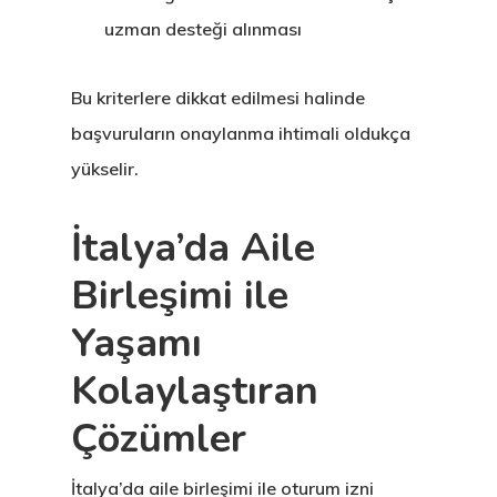
Programs
uzman desteği alınması
Finladiya Star
Bu kriterlere dikkat edilmesi halinde
Vize Programı
başvuruların onaylanma ihtimali oldukça
yükselir.
Finlandiya
GDPR
İtalya’da Aile
Birleşimi ile
İletişim
Yaşamı
İngiltere Inno
Kolaylaştıran
& Start-Up Viz
Çözümler
Letonya
İtalya’da aile birleşimi ile oturum izni