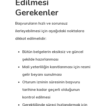
Edilmesi
Yatırımcı
Gerekenler
Programı
Başvuruların hızlı ve sorunsuz
Estonya Blog
ilerleyebilmesi için aşağıdaki noktalara
dikkat edilmelidir:
Estonya Şirke
Kuruluşu
Bütün belgelerin eksiksiz ve güncel
şekilde hazırlanması
Estonya Start
Mali yeterliliğin kanıtlanması için resmi
Vize Programı
gelir beyanı sunulması
EU Temporary
Oturum izninin süresinin başvuru
tarihine kadar geçerli olduğunun
Residence Per
kontrol edilmesi
– Startup Vis
Gerektiğinde süreci hızlandırmak için