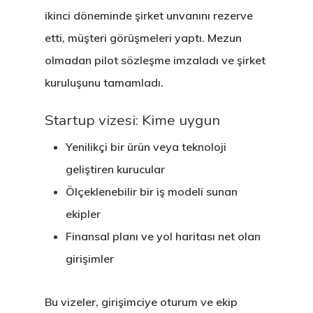
Oturma İzni –
ikinci döneminde şirket unvanını rezerve
Golden Visa
etti, müşteri görüşmeleri yaptı. Mezun
olmadan pilot sözleşme imzaladı ve şirket
kuruluşunu tamamladı.
Startup vizesi: Kime uygun
Yenilikçi bir ürün veya teknoloji
geliştiren kurucular
Ölçeklenebilir bir iş modeli sunan
ekipler
Finansal planı ve yol haritası net olan
girişimler
Bu vizeler, girişimciye oturum ve ekip