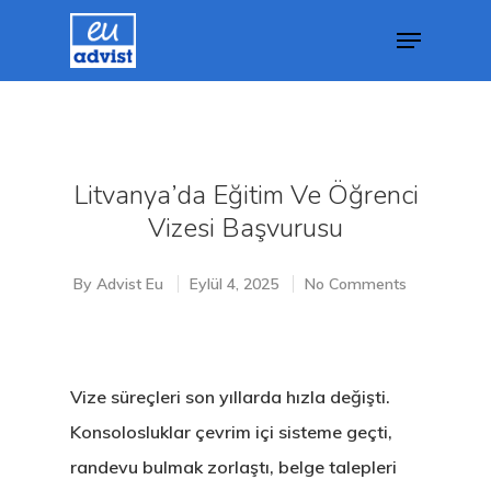
Hit enter to search or ESC to close
Litvanya’da Eğitim Ve Öğrenci
Vizesi Başvurusu
By
Advist Eu
Eylül 4, 2025
No Comments
Vize süreçleri son yıllarda hızla değişti.
Konsolosluklar çevrim içi sisteme geçti,
randevu bulmak zorlaştı, belge talepleri