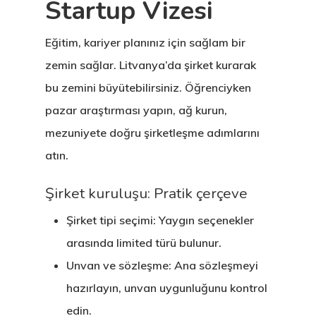
Startup Vizesi
Estonya Start
Eğitim, kariyer planınız için sağlam bir
Vize Programı
zemin sağlar. Litvanya’da şirket kurarak
bu zemini büyütebilirsiniz. Öğrenciyken
EU Temporary
pazar araştırması yapın, ağ kurun,
Residence Per
mezuniyete doğru şirketleşme adımlarını
– Startup Vis
atın.
Programs
Şirket kuruluşu: Pratik çerçeve
Finladiya Star
Şirket tipi seçimi: Yaygın seçenekler
Vize Programı
arasında limited türü bulunur.
Unvan ve sözleşme: Ana sözleşmeyi
Finlandiya
hazırlayın, unvan uygunluğunu kontrol
GDPR
edin.