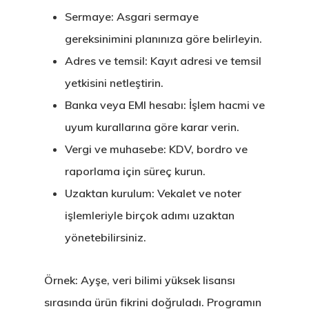
Sermaye: Asgari sermaye
İletişim
gereksinimini planınıza göre belirleyin.
Adres ve temsil: Kayıt adresi ve temsil
İngiltere Inno
yetkisini netleştirin.
& Start-Up Viz
Banka veya EMI hesabı: İşlem hacmi ve
Letonya
uyum kurallarına göre karar verin.
Vergi ve muhasebe: KDV, bordro ve
Letonya Start
raporlama için süreç kurun.
Vize Programı
Uzaktan kurulum: Vekalet ve noter
işlemleriyle birçok adımı uzaktan
Veri Politikası
yönetebilirsiniz.
Yunanistan
Örnek: Ayşe, veri bilimi yüksek lisansı
Gayrimenkul I
sırasında ürün fikrini doğruladı. Programın