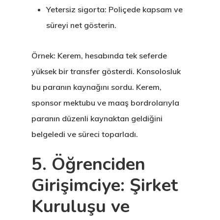
Yetersiz sigorta: Poliçede kapsam ve
Çalışma İzni
süreyi net gösterin.
Danışan Aran
Talebi
Örnek: Kerem, hesabında tek seferde
yüksek bir transfer gösterdi. Konsolosluk
Estonya
bu paranın kaynağını sordu. Kerem,
sponsor mektubu ve maaş bordrolarıyla
Estonya Birey
paranın düzenli kaynaktan geldiğini
Yatırımcı
belgeledi ve süreci toparladı.
Programı
5. Öğrenciden
Estonya Blog
Girişimciye: Şirket
Estonya Şirke
Kuruluşu ve
Kuruluşu