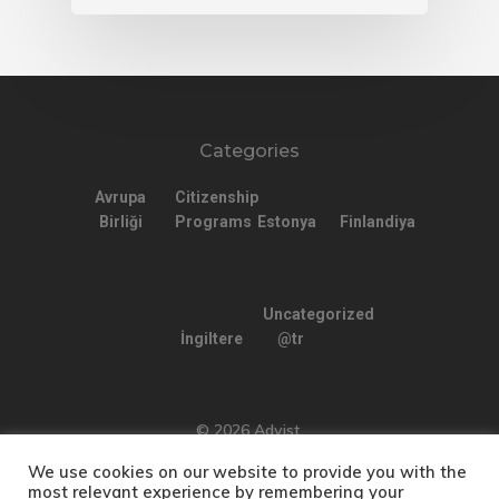
Categories
Avrupa
Citizenship
Birliği
Programs
Estonya
Finlandiya
Uncategorized
İngiltere
@tr
© 2026 Advist.
We use cookies on our website to provide you with the
most relevant experience by remembering your