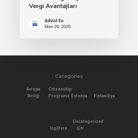
Vergi Avantajları
Advist Eu
Ekim 26, 2025
Categories
Avrupa
Citizenship
Birliği
Programs
Estonya
Finlandiya
Uncategorized
İngiltere
@tr