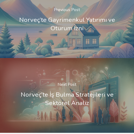
Previous Post
Norveç’te Gayrimenkul Yatırımı ve
Oturum İzni
Next Post
Norveç’te İş Bulma Stratejileri ve
Sektörel Analiz