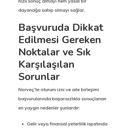
Estonya
hızlı sonuç almayı hem yasal bir
dayanağa sahip olmayı sağlar.
Estonya Birey
Başvuruda Dikkat
Yatırımcı
Programı
Edilmesi Gereken
Noktalar ve Sık
Estonya Blog
Karşılaşılan
Estonya Şirke
Sorunlar
Kuruluşu
Norveç’te oturum izni ve aile birleşimi
Estonya Start
başvurularında başarısızlıkla sonuçlanan
Vize Programı
en yaygın nedenler şunlardır:
EU Temporary
Gelir veya finansal yeterlilik ispatında