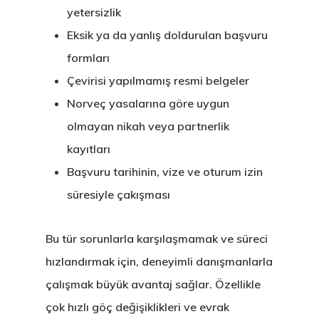
Residence Per
yetersizlik
– Startup Vis
Eksik ya da yanlış doldurulan başvuru
Programs
formları
Çevirisi yapılmamış resmi belgeler
Finladiya Star
Norveç yasalarına göre uygun
Vize Programı
olmayan nikah veya partnerlik
kayıtları
Finlandiya
Başvuru tarihinin, vize ve oturum izin
GDPR
süresiyle çakışması
İletişim
Bu tür sorunlarla karşılaşmamak ve süreci
hızlandırmak için, deneyimli danışmanlarla
İngiltere Inno
çalışmak büyük avantaj sağlar. Özellikle
& Start-Up Viz
çok hızlı göç değişiklikleri ve evrak