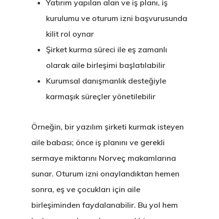
Yatırım yapılan alan ve iş planı, iş
kurulumu ve oturum izni başvurusunda
kilit rol oynar
Şirket kurma süreci ile eş zamanlı
olarak aile birleşimi başlatılabilir
Kurumsal danışmanlık desteğiyle
karmaşık süreçler yönetilebilir
Avrupa Birliği
Örneğin, bir yazılım şirketi kurmak isteyen
Oturma Ve
aile babası; önce iş planını ve gerekli
Çalışma İzni
sermaye miktarını Norveç makamlarına
Danışan Aran
sunar. Oturum izni onaylandıktan hemen
sonra, eş ve çocukları için aile
Talebi
birleşiminden faydalanabilir. Bu yol hem