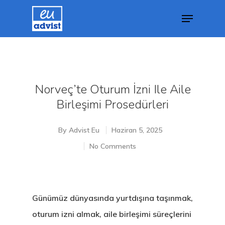
Hit enter to search or ESC to close
Norveç’te Oturum İzni Ile Aile
Birleşimi Prosedürleri
By
Advist Eu
Haziran 5, 2025
No Comments
Günümüz dünyasında yurtdışına taşınmak,
oturum izni almak, aile birleşimi süreçlerini