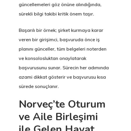
Letonya
güncellemeleri göz önüne alındığında,
sürekli bilgi takibi kritik önem taşır.
Letonya Start
Başarılı bir örnek; şirket kurmaya karar
Vize Programı
veren bir girişimci, başvuruda önce iş
Veri Politikası
planını günceller, tüm belgeleri noterden
ve konsolosluktan onaylatarak
Yunanistan
başvurusunu sunar. Sürecin her adımında
Gayrimenkul I
azami dikkat gösterir ve başvurusu kısa
Oturma İzni –
sürede sonuçlanır.
Golden Visa
Norveç’te Oturum
ve Aile Birleşimi
ile Gelen Hayat