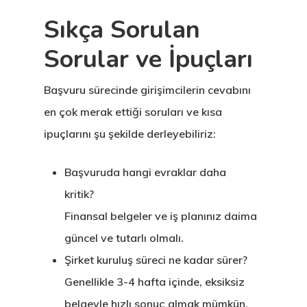
Letonya Start
Sıkça Sorulan
Vize Programı
Sorular ve İpuçları
Veri Politikası
Başvuru sürecinde girişimcilerin cevabını
Yunanistan
en çok merak ettiği soruları ve kısa
Gayrimenkul I
ipuçlarını şu şekilde derleyebiliriz:
Oturma İzni –
Golden Visa
Başvuruda hangi evraklar daha
kritik?
Finansal belgeler ve iş planınız daima
güncel ve tutarlı olmalı.
Şirket kuruluş süreci ne kadar sürer?
Genellikle 3-4 hafta içinde, eksiksiz
belgeyle hızlı sonuç almak mümkün.