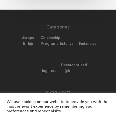
Categories
Avrupa
Citizenship
Birliği
Programs
Estonya
Finlandiya
Uncategorized
İngiltere
@tr
© 2026 Advist.
We use cookies on our website to provide you with the
most relevant experience by remembering your
preferences and repeat visits.