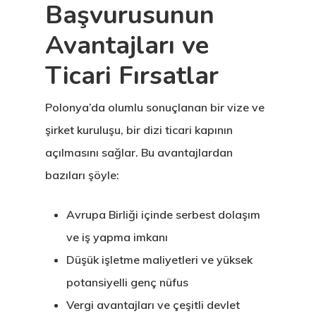
Başvurusunun
Yatırımcı
Avantajları ve
Programı
Ticari Fırsatlar
Estonya Blog
Polonya’da olumlu sonuçlanan bir vize ve
Estonya Şirke
şirket kuruluşu, bir dizi ticari kapının
Kuruluşu
açılmasını sağlar. Bu avantajlardan
Estonya Start
bazıları şöyle:
Vize Programı
Avrupa Birliği içinde serbest dolaşım
ve iş yapma imkanı
EU Temporary
Düşük işletme maliyetleri ve yüksek
Residence Per
potansiyelli genç nüfus
– Startup Vis
Vergi avantajları ve çeşitli devlet