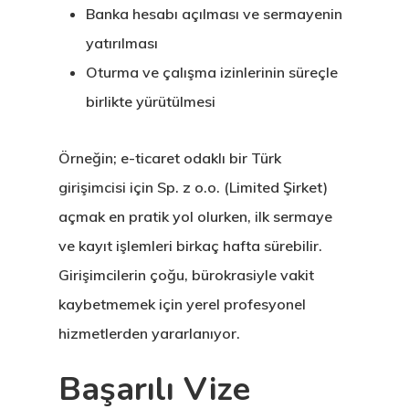
Banka hesabı açılması ve sermayenin
yatırılması
Oturma ve çalışma izinlerinin süreçle
birlikte yürütülmesi
Avrupa Birliği
Örneğin; e-ticaret odaklı bir Türk
Oturma Ve
girişimcisi için Sp. z o.o. (Limited Şirket)
Çalışma İzni
açmak en pratik yol olurken, ilk sermaye
ve kayıt işlemleri birkaç hafta sürebilir.
Danışan Aran
Girişimcilerin çoğu, bürokrasiyle vakit
Talebi
kaybetmemek için yerel profesyonel
hizmetlerden yararlanıyor.
Estonya
Başarılı Vize
Estonya Birey