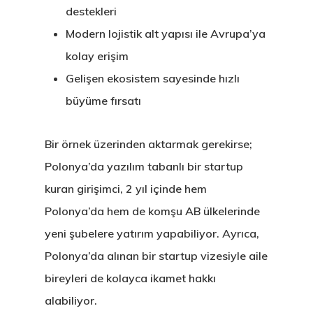
Programs
destekleri
Modern lojistik alt yapısı ile Avrupa’ya
Finladiya Star
kolay erişim
Vize Programı
Gelişen ekosistem sayesinde hızlı
büyüme fırsatı
Finlandiya
GDPR
Bir örnek üzerinden aktarmak gerekirse;
Polonya’da yazılım tabanlı bir startup
İletişim
kuran girişimci, 2 yıl içinde hem
İngiltere Inno
Polonya’da hem de komşu AB ülkelerinde
yeni şubelere yatırım yapabiliyor. Ayrıca,
& Start-Up Viz
Polonya’da alınan bir startup vizesiyle aile
Letonya
bireyleri de kolayca ikamet hakkı
alabiliyor.