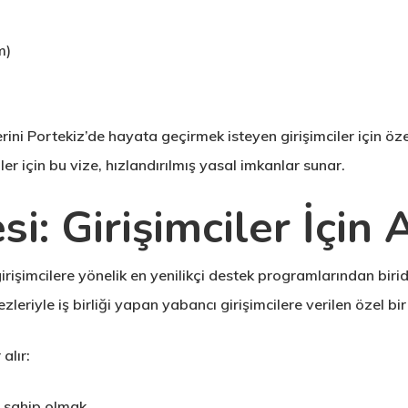
m)
lerini Portekiz’de hayata geçirmek isteyen girişimciler için öz
er için bu vize, hızlandırılmış yasal imkanlar sunar.
i: Girişimciler İçin A
irişimcilere yönelik en yenilikçi destek programlarından birid
riyle iş birliği yapan yabancı girişimcilere verilen özel bir 
alır:
ne sahip olmak