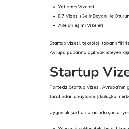
Yatırımcı Vizeleri
D7 Vizesi (Gelir Beyanı ile Oturu
Aile Birleşimi Vizeleri
Startup vizesi, teknoloji tabanlı fikir
Avrupa pazarına açılmak isteyen kişil
Startup Vizes
Portekiz Startup Vizesi, Avrupa’nın g
tarafından onaylanmış kuluçka merkezle
Uygunluk şartları arasında şunlar yer 
Yeni ve ölçeklenebilir bir iş fikri