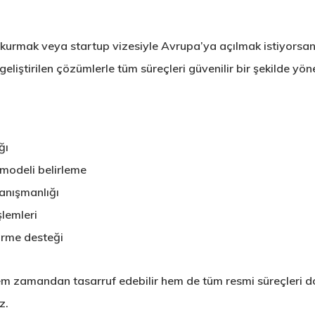
t kurmak veya startup vizesiyle Avrupa’ya açılmak istiyorsa
 geliştirilen çözümlerle tüm süreçleri güvenilir bir şekilde yö
ğı
 modeli belirleme
danışmanlığı
şlemleri
tirme desteği
em zamandan tasarruf edebilir hem de tüm resmi süreçleri do
z.