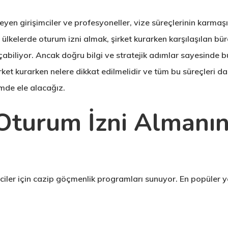
n girişimciler ve profesyoneller, vize süreçlerinin karmaşık
ülkelerde oturum izni almak, şirket kurarken karşılaşılan büro
iliyor. Ancak doğru bilgi ve stratejik adımlar sayesinde bu 
şirket kurarken nelere dikkat edilmelidir ve tüm bu süreçleri d
imde ele alacağız.
 Oturum İzni Almanı
mciler için cazip göçmenlik programları sunuyor. En popüler y