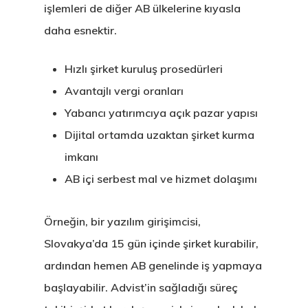
işlemleri de diğer AB ülkelerine kıyasla
daha esnektir.
Hızlı şirket kuruluş prosedürleri
Avantajlı vergi oranları
Yabancı yatırımcıya açık pazar yapısı
Avrupa Birliği
Dijital ortamda uzaktan şirket kurma
imkanı
Oturma Ve
AB içi serbest mal ve hizmet dolaşımı
Çalışma İzni
Örneğin, bir yazılım girişimcisi,
Danışan Aran
Slovakya’da 15 gün içinde şirket kurabilir,
Talebi
ardından hemen AB genelinde iş yapmaya
Estonya
başlayabilir. Advist’in sağladığı süreç