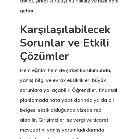
takibi, şirket kuruluşunu risksiz ve hızlı hale
Estonya Birey
getirir.
Yatırımcı
Karşılaşılabilecek
Programı
Sorunlar ve Etkili
Estonya Blog
Çözümler
Estonya Şirke
Hem eğitim hem de şirket kurulumunda,
Kuruluşu
yanlış bilgi ve evrak eksiklikleri büyük
Estonya Start
sorunlara yol açabilir. Öğrenciler, finansal
planlamada hata yaptıklarında ya da dil
Vize Programı
belgesi eksik olduğunda vizede red
EU Temporary
alabilir. Girişimciler ise vergi ve ticaret
Residence Per
mevzuatını yanlış yorumladıklarında