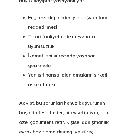
büyük kayıplar yaşayabiliyor.
– Startup Vis
Programs
Bilgi eksikliği nedeniyle başvuruların
reddedilmesi
Finladiya Star
Ticari faaliyetlerde mevzuata
Vize Programı
uyumsuzluk
Finlandiya
İkamet izni sürecinde yaşanan
gecikmeler
GDPR
Yanlış finansal planlamaların şirketi
riske atması
İletişim
İngiltere Inno
Advist, bu sorunları henüz başvurunun
başında tespit eder, bireysel ihtiyaçlara
& Start-Up Viz
özel çözümler üretir. Kişisel danışmanlık,
Letonya
evrak hazırlama desteği ve süreç