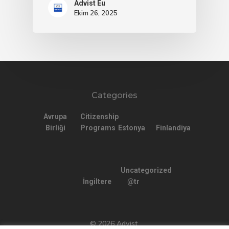
Advist Eu
Ekim 26, 2025
Categories
Avrupa
Citizenship
Birliği
Programs
Estonya
Finlandiya
Uncategorized
İngiltere
@tr
© 2026 Advist.