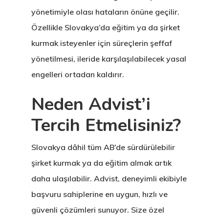
yönetimiyle olası hataların önüne geçilir.
Letonya Start
Özellikle Slovakya’da eğitim ya da şirket
Vize Programı
kurmak isteyenler için süreçlerin şeffaf
yönetilmesi, ileride karşılaşılabilecek yasal
Veri Politikası
engelleri ortadan kaldırır.
Yunanistan
Neden Advist’i
Gayrimenkul I
Tercih Etmelisiniz?
Oturma İzni –
Golden Visa
Slovakya dâhil tüm AB’de sürdürülebilir
şirket kurmak ya da eğitim almak artık
daha ulaşılabilir. Advist, deneyimli ekibiyle
başvuru sahiplerine en uygun, hızlı ve
güvenli çözümleri sunuyor. Size özel