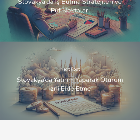
Slovakya’da İş Bulma Stratejileri ve
Püf Noktaları
Next Post
Slovakya’da Yatırım Yaparak Oturum
İzni Elde Etme