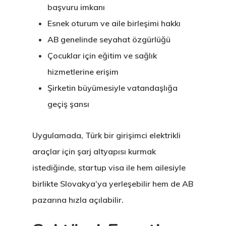
başvuru imkanı
Esnek oturum ve aile birleşimi hakkı
AB genelinde seyahat özgürlüğü
Çocuklar için eğitim ve sağlık
Avrupa Birliği
hizmetlerine erişim
Şirketin büyümesiyle vatandaşlığa
Oturma Ve
geçiş şansı
Çalışma İzni
Danışan Aran
Uygulamada, Türk bir girişimci elektrikli
araçlar için şarj altyapısı kurmak
Talebi
istediğinde, startup visa ile hem ailesiyle
Estonya
birlikte Slovakya’ya yerleşebilir hem de AB
pazarına hızla açılabilir.
Estonya Birey