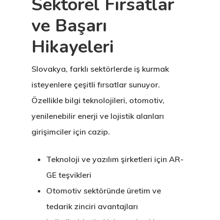
Sektörel Fırsatlar
Yatırımcı
Programı
ve Başarı
Hikayeleri
Estonya Blog
Slovakya, farklı sektörlerde iş kurmak
Estonya Şirke
isteyenlere çeşitli fırsatlar sunuyor.
Kuruluşu
Özellikle bilgi teknolojileri, otomotiv,
Estonya Start
yenilenebilir enerji ve lojistik alanları
girişimciler için cazip.
Vize Programı
EU Temporary
Teknoloji ve yazılım şirketleri için AR-
GE teşvikleri
Residence Per
Otomotiv sektöründe üretim ve
– Startup Vis
tedarik zinciri avantajları
Programs