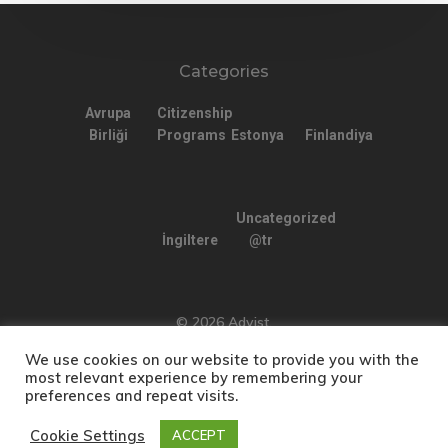
Categories
Avrupa
Citizenship
Birliği
Programs
Estonya
Finlandiya
Uncategorized
İngiltere
@tr
© 2026 Advist.
We use cookies on our website to provide you with the
most relevant experience by remembering your
preferences and repeat visits.
Türkçe
Cookie Settings
ACCEPT