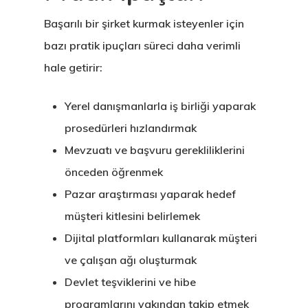
Vize Programı
Başarılı bir şirket kurmak isteyenler için
bazı pratik ipuçları süreci daha verimli
Veri Politikası
hale getirir:
Yunanistan
Yerel danışmanlarla iş birliği yaparak
Gayrimenkul I
prosedürleri hızlandırmak
Oturma İzni –
Mevzuatı ve başvuru gerekliliklerini
Golden Visa
önceden öğrenmek
Pazar araştırması yaparak hedef
müşteri kitlesini belirlemek
Dijital platformları kullanarak müşteri
ve çalışan ağı oluşturmak
Devlet teşviklerini ve hibe
programlarını yakından takip etmek