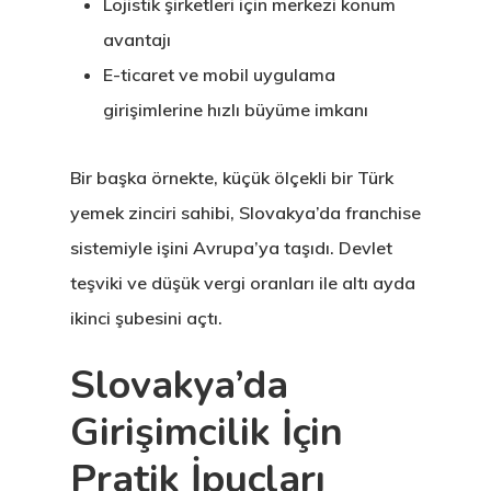
Lojistik şirketleri için merkezi konum
avantajı
Finladiya Star
E-ticaret ve mobil uygulama
Vize Programı
girişimlerine hızlı büyüme imkanı
Finlandiya
Bir başka örnekte, küçük ölçekli bir Türk
GDPR
yemek zinciri sahibi, Slovakya’da franchise
sistemiyle işini Avrupa’ya taşıdı. Devlet
İletişim
teşviki ve düşük vergi oranları ile altı ayda
İngiltere Inno
ikinci şubesini açtı.
& Start-Up Viz
Slovakya’da
Letonya
Girişimcilik İçin
Pratik İpuçları
Letonya Start