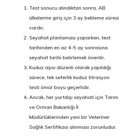
Vize Programı
Test sonucu alındıktan sonra, AB
Veri Politikası
ülkelerine giriş için 3 ay bekleme süresi
vardır.
Yunanistan
Seyahat planlaması yaparken, test
Gayrimenkul I
tarihinden en az 4-5 ay sonrasına
Oturma İzni –
seyahat tarihi belirlemek önerilir.
Kuduz aşısı düzenli olarak yapıldığı
Golden Visa
sürece, tek seferlik kuduz titrasyon
testi ömür boyu geçerlidir.
Ancak, her yurtdışı seyahati için Tarım
ve Orman Bakanlığı İl
Müdürlüklerinden yeni bir Veteriner
Sağlık Sertifikası alınması zorunludur.