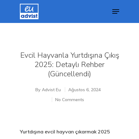
Hit enter to search or ESC to close
Evcil Hayvanla Yurtdışına Çıkış
2025: Detaylı Rehber
(Güncellendi)
By
Advist Eu
Ağustos 6, 2024
No Comments
Yurtdışına evcil hayvan çıkarmak 2025