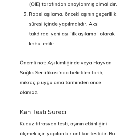
(OIE) tarafından onaylanmış olmalıdır.
Rapel aşılama, önceki aşının geçerlilik
süresi içinde yapılmalıdır. Aksi
takdirde, yeni aşı “ilk aşılama” olarak
Avrupa Birliği
kabul edilir.
Oturma Ve
Çalışma İzni
Önemli not: Aşı kimliğinde veya Hayvan
Sağlık Sertifikası’nda belirtilen tarih,
Danışan Aran
mikroçip uygulama tarihinden önce
Talebi
olamaz.
Estonya
Kan Testi Süreci
Estonya Birey
Kuduz titrasyon testi, aşının etkinliğini
Yatırımcı
ölçmek için yapılan bir antikor testidir. Bu