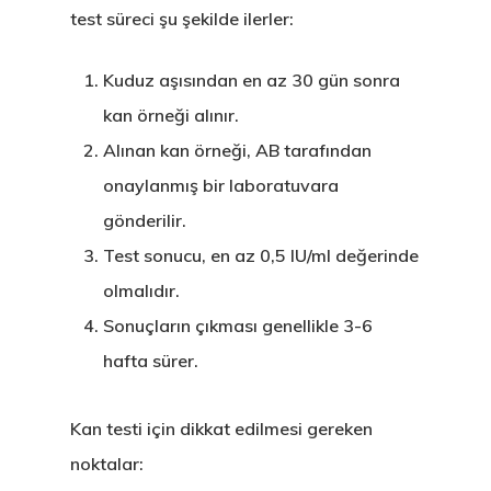
test süreci şu şekilde ilerler:
Programı
Estonya Blog
Kuduz aşısından en az 30 gün sonra
kan örneği alınır.
Estonya Şirke
Alınan kan örneği, AB tarafından
Kuruluşu
onaylanmış bir laboratuvara
gönderilir.
Estonya Start
Test sonucu, en az 0,5 IU/ml değerinde
Vize Programı
olmalıdır.
Sonuçların çıkması genellikle 3-6
EU Temporary
hafta sürer.
Residence Per
– Startup Vis
Kan testi için dikkat edilmesi gereken
Programs
noktalar: