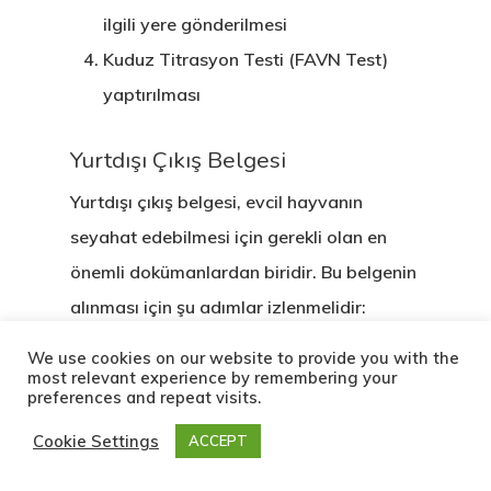
ilgili yere gönderilmesi
Kuduz Titrasyon Testi (FAVN Test)
yaptırılması
Yurtdışı Çıkış Belgesi
Yurtdışı çıkış belgesi, evcil hayvanın
seyahat edebilmesi için gerekli olan en
önemli dokümanlardan biridir. Bu belgenin
alınması için şu adımlar izlenmelidir:
We use cookies on our website to provide you with the
AB üye ülkelerine giriş yapacak evcil
most relevant experience by remembering your
preferences and repeat visits.
hayvanlar için en geç 3 ay öncesinde
Kuduz Titrasyon Testi yaptırılmalıdır.
Cookie Settings
ACCEPT
Test için önceden bankaya ücret