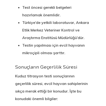
Finladiya Star
Test öncesi gerekli belgeleri
Vize Programı
hazırlamak önemlidir.
Türkiye’de yetkili laboratuvar, Ankara
Finlandiya
Etlik Merkez Veteriner Kontrol ve
Araştırma Enstitüsü Müdürlüğü’dür.
GDPR
Testin yapılması için evcil hayvanın
İletişim
mikroçipli olması şarttır.
İngiltere Inno
Sonuçların Geçerlilik Süresi
& Start-Up Viz
Kuduz titrasyon testi sonuçlarının
geçerlilik süresi, evcil hayvan sahiplerinin
Letonya
sıkça merak ettiği bir konudur. İşte bu
Letonya Start
konudaki önemli bilgiler: