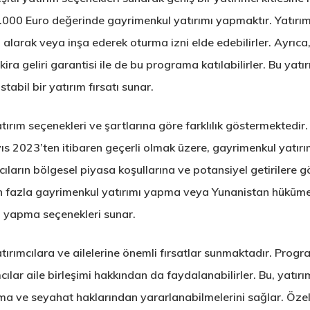
.000 Euro değerinde gayrimenkul yatırımı yapmaktır. Yatırımc
alarak veya inşa ederek oturma izni elde edebilirler. Ayrıca, 
ira geliri garantisi ile de bu programa katılabilirler. Bu yatı
stabil bir yatırım fırsatı sunar.
ırım seçenekleri ve şartlarına göre farklılık göstermektedir. 
yıs 2023’ten itibaren geçerli olmak üzere, gayrimenkul yatırı
mcıların bölgesel piyasa koşullarına ve potansiyel getirilere g
en fazla gayrimenkul yatırımı yapma veya Yunanistan hükümet 
ım yapma seçenekleri sunar.
tırımcılara ve ailelerine önemli fırsatlar sunmaktadır. Pro
cılar aile birleşimi hakkından da faydalanabilirler. Bu, yatırı
rma ve seyahat haklarından yararlanabilmelerini sağlar. Özel