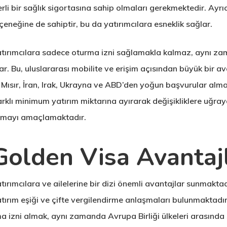
rli bir sağlık sigortasına sahip olmaları gerekmektedir. Ay
eneğine de sahiptir, bu da yatırımcılara esneklik sağlar.
tırımcılara sadece oturma izni sağlamakla kalmaz, aynı z
. Bu, uluslararası mobilite ve erişim açısından büyük bir ava
n, Mısır, İran, Irak, Ukrayna ve ABD’den yoğun başvurular al
 farklı minimum yatırım miktarına ayırarak değişikliklere uğr
unmayı amaçlamaktadır.
Golden Visa Avantajl
ırımcılara ve ailelerine bir dizi önemli avantajlar sunmakta
tırım eşiği ve çifte vergilendirme anlaşmaları bulunmaktad
 izni almak, aynı zamanda Avrupa Birliği ülkeleri arasında