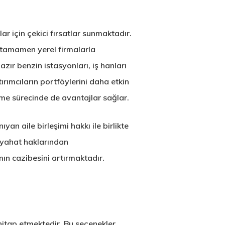
r için çekici fırsatlar sunmaktadır.
a tamamen yerel firmalarla
azır benzin istasyonları, iş hanları
ırımcıların portföylerini daha etkin
tme sürecinde de avantajlar sağlar.
an aile birleşimi hakkı ile birlikte
seyahat haklarından
mın cazibesini artırmaktadır.
 hitap etmektedir. Bu seçenekler