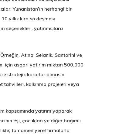
ılar, Yunanistan’ın herhangi bir
10 yıllık kira sözleşmesi
rım seçenekleri, yatırımcılara
Örneğin, Atina, Selanik, Santorini ve
mı için asgari yatırım miktarı 500.000
öre stratejik kararlar almasını
tahvilleri, kalkınma projeleri veya
gram kapsamında yatırım yaparak
mcının eşi, çocukları ve diğer bağımlı
likle, tamamen yerel firmalarla