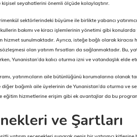
e kişisel seyahatlerini önemli ölçüde kolaylaştırır.
menkül sektörlerindeki büyüme ile birlikte yabancı yatırımcıla
kullerin bakımı ve kiracı işlemlerinin yönetimi gibi konulard
m hizmet sunulmaktadır. Ayrıca, isteğe bağlı olarak kiracısı h
 sözleşmesi olan yatırım fırsatları da sağlanmaktadır. Bu, yat
rken, Yunanistan’da kalıcı oturma izni ve vatandaşlık elde e
mı, yatırımcıların aile bütünlüğünü korumalarına olanak tanıy
ı ve diğer bağımlı aile üyelerinin de Yunanistan’da oturma ve 
e eğitim hizmetlerine erişim gibi ek avantajlar da bu progra
nekleri ve Şartları
tli yatırım seçenekleri sunarak geniş bir yatırımcı kitlesine