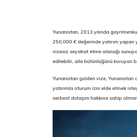
Yunanistan, 2013 yılında gayrimenkul
250.000 € değerinde yatırım yapan yat
vizesiz seyahat etme olanağı sunuyo
edilebilir, aile bütünlüğünü koruyan b
Yunanistan golden vize, Yunanistan o
yatırımla oturum izni elde etmek isteye
serbest dolaşım hakkına sahip olmanın 
Hit enter to search or ESC to close